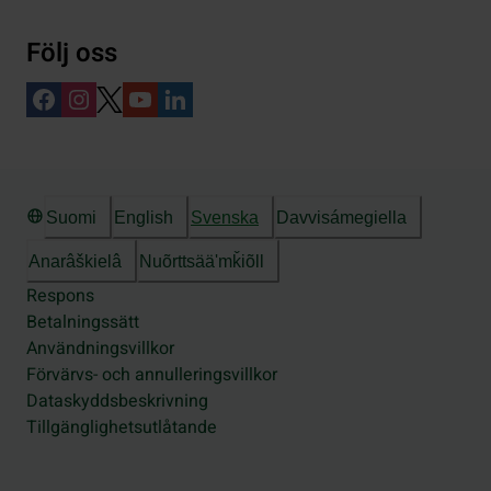
Följ oss
Suomi
English
Svenska
Davvisámegiella
Anarâškielâ
Nuõrttsääʹmǩiõll
Respons
Betalningssätt
Användningsvillkor
Förvärvs- och annulleringsvillkor
Dataskyddsbeskrivning
Tillgänglighetsutlåtande