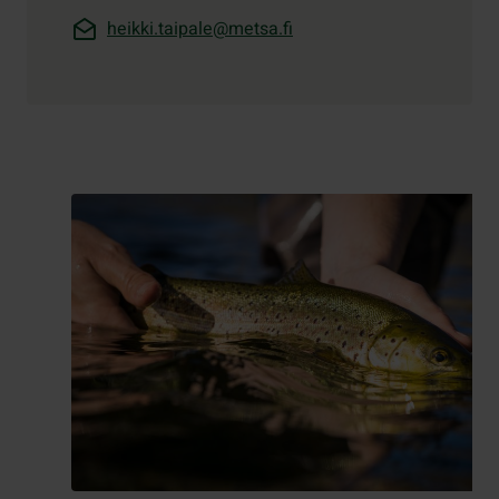
heikki.taipale@metsa.fi