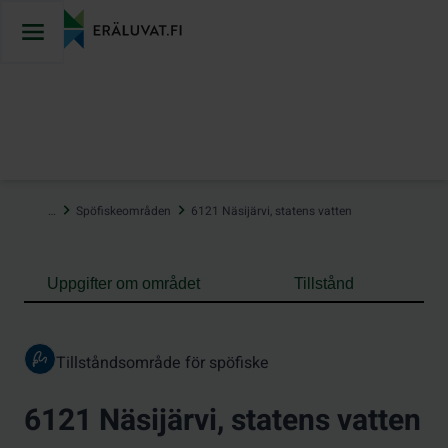
Hoppa
till
innehåll
…
Spöfiskeområden
6121 Näsijärvi, statens vatten
Uppgifter om området
Tillstånd
Tillståndsområde för spöfiske
6121 Näsijärvi, statens vatten