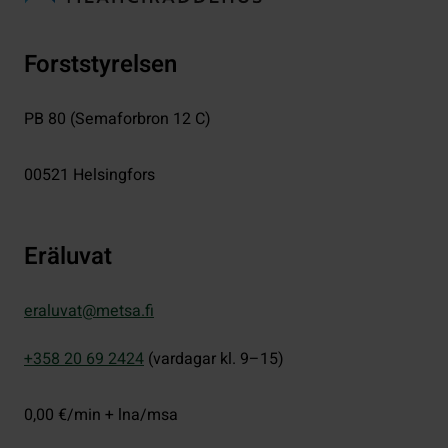
Forststyrelsen
PB 80 (Semaforbron 12 C)
00521
Helsingfors
Eräluvat
eraluvat@metsa.fi
+358 20 69 2424
(vardagar kl. 9–15)
0,00 €/min + lna/msa