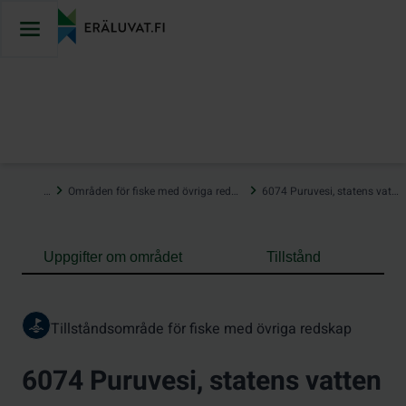
Hoppa
till
innehåll
…
Områden för fiske med övriga redskap
6074 Puruvesi, statens vatten
Uppgifter om området
Tillstånd
Tillståndsområde för fiske med övriga redskap
6074 Puruvesi, statens vatten