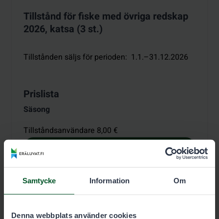
Tillstånd för fiske med övriga redskap
2026, katsa (3 st.)
Tillstånden säljs för perioden
:
1.1.–31.12.2026
Prislista
Säsong
Tillståndsanvändare 8,00 €
Tillståndsvillkor
Reservera tillstånd
Samtycke
Information
Om
Denna webbplats använder cookies