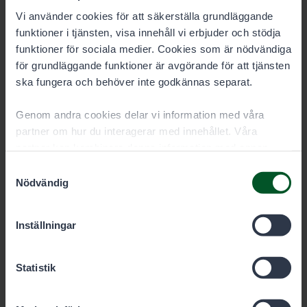
Vi använder cookies för att säkerställa grundläggande
funktioner i tjänsten, visa innehåll vi erbjuder och stödja
funktioner för sociala medier. Cookies som är nödvändiga
för grundläggande funktioner är avgörande för att tjänsten
ska fungera och behöver inte godkännas separat.
Genom andra cookies delar vi information med våra
partner om hur du interagerar med innehållet. Våra
partner kan kombinera denna information med annan
information som du har gett dem eller som de har samlat
Samtyckesval
in när du har använt deras tjänster. Du kan välja vilka
Nödvändig
cookies du vill tillåta nedan.
Kom ihåg fiskevårdsavgiften!
Inställningar
Fiskevårdsavgiften är en obligatorisk avgift för
fiskare, som varje person mellan 18 och 69 år
som fiskar med redskap måste betala.
Statistik
Undantaget är fiskare som har fyllt minst 65 år
senast den 31.12.2023.