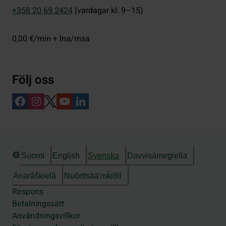
+358 20 69 2424
(vardagar kl. 9–15)
0,00 €/min + lna/msa
Följ oss
Suomi
English
Svenska
Davvisámegiella
Anarâškielâ
Nuõrttsääʹmǩiõll
Respons
Betalningssätt
Användningsvillkor