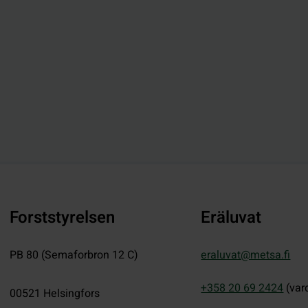
Forststyrelsen
Eräluvat
PB 80 (Semaforbron 12 C)
eraluvat@metsa.fi
+358 20 69 2424
(var
00521
Helsingfors