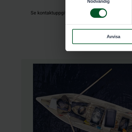
Nödvändig
Se kontaktuppgifter på facebook.com/konesola
Avvisa