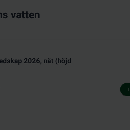
ns vatten
redskap 2026, nät (höjd
6
T