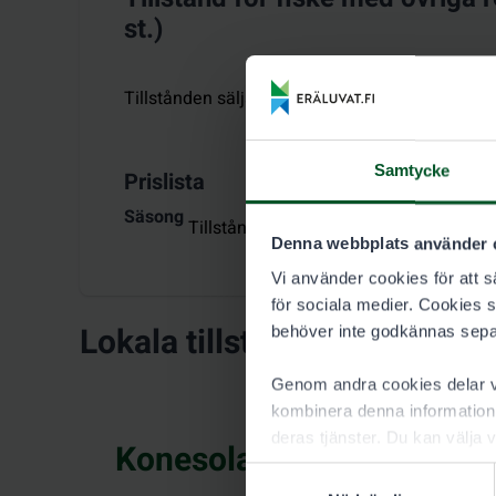
st.)
Tillstånden säljs för perioden
:
1.1.–31.12.202
Samtycke
Prislista
Säsong
Tillståndsanvändare 8,00 €
Denna webbplats använder 
Vi använder cookies för att sä
för sociala medier. Cookies 
Lokala tillståndsförsäljare
behöver inte godkännas sepa
Genom andra cookies delar vi
kombinera denna information 
deras tjänster. Du kan välja v
Konesola Ky, Nurmes
Samtyckesval