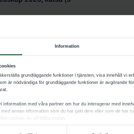
6
T
Information
cookies
kerställa grundläggande funktioner i tjänsten, visa innehåll vi er
som är nödvändiga för grundläggande funktioner är avgörande för
rat.
 information med våra partner om hur du interagerar med innehå
med annan information som du har gett dem eller som de har sa
ilka cookies du vill tillåta nedan.