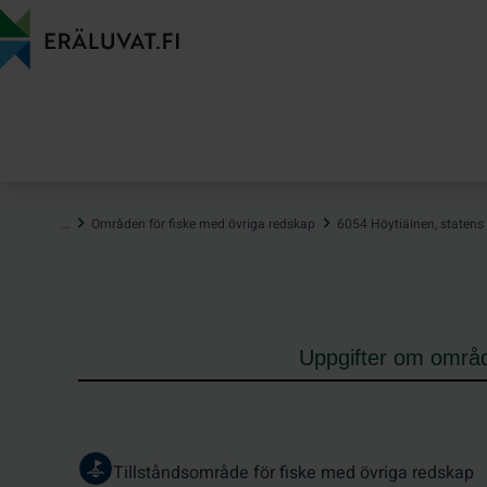
Hoppa
till
innehåll
…
Områden för fiske med övriga redskap
6054 Höytiäinen, statens
Uppgifter om områ
Tillståndsområde för fiske med övriga redskap