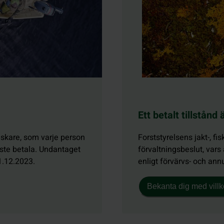
Ett betalt tillstånd
fiskare, som varje person
Forststyrelsens jakt-, fis
ste betala. Undantaget
förvaltningsbeslut, vars
1.12.2023.
enligt förvärvs- och annu
Bekanta dig med villko