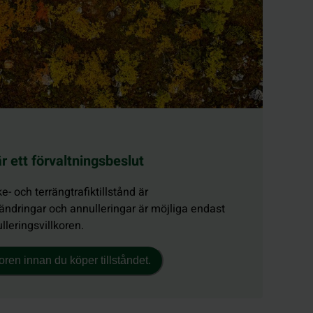
 är ett förvaltningsbeslut
ke- och terrängtrafiktillstånd är
 ändringar och annulleringar är möjliga endast
lleringsvillkoren.
ren innan du köper tillståndet.