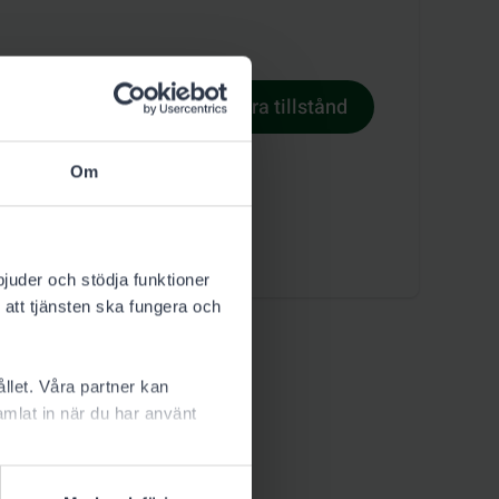
Reservera tillstånd
illståndsvillkor
Om
bjuder och stödja funktioner
 att tjänsten ska fungera och
llet. Våra partner kan
mlat in när du har använt