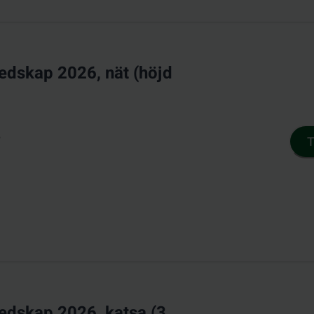
redskap 2026, nät (höjd
6
T
redskap 2026, katsa (3