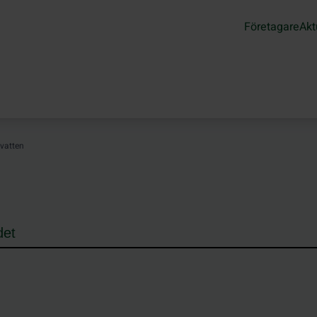
Företagare
Akt
 vatten
det