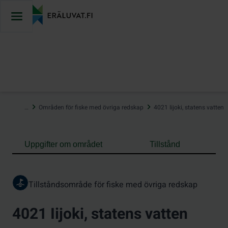
Hoppa
till
innehåll
…
Områden för fiske med övriga redskap
4021 Iijoki, statens vatten
Uppgifter om området
Tillstånd
Tillståndsområde för fiske med övriga redskap
4021 Iijoki, statens vatten