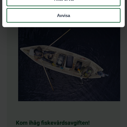
Avvisa
Kom ihåg fiskevårdsavgiften!