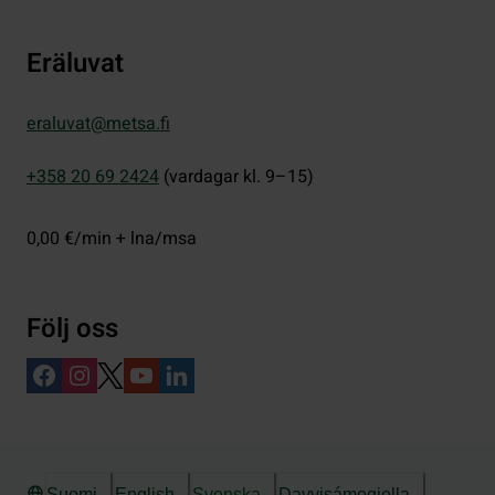
Eräluvat
eraluvat@metsa.fi
+358 20 69 2424
(vardagar kl. 9–15)
0,00 €/min + lna/msa
Följ oss
Suomi
English
Svenska
Davvisámegiella