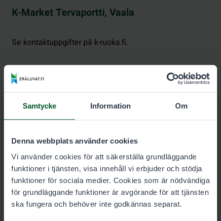
K-Market Tervaportti, Vaala
Se kontaktuppgifter på k-ruoka.fi.
Neste Posio
Samtycke
Information
Om
Se kontaktuppgifter på neste.fi (på finska).
Denna webbplats använder cookies
Vi använder cookies för att säkerställa grundläggande
funktioner i tjänsten, visa innehåll vi erbjuder och stödja
funktioner för sociala medier. Cookies som är nödvändiga
för grundläggande funktioner är avgörande för att tjänsten
Neste Pudasjärvi
ska fungera och behöver inte godkännas separat.