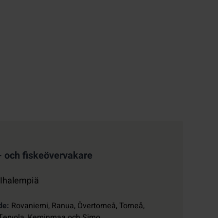
- och fiskeövervakare
 Ihalempiä
de
Rovaniemi, Ranua, Övertorneå, Torneå,
Tervola, Keminmaa och Simo