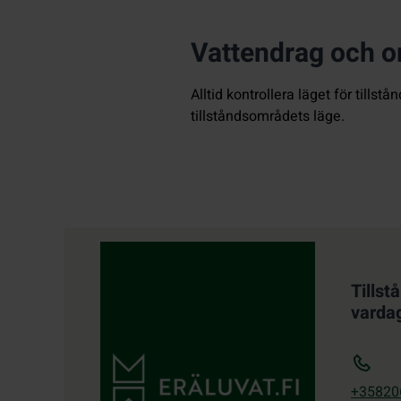
Vattendrag och o
Alltid kontrollera läget för till
tillståndsområdets läge.
Kontaktuppgifter
Tillst
varda
+35820