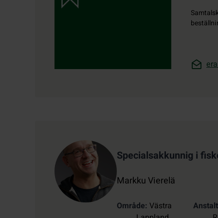
Samtals
beställni
era
Kontaktuppgifter
Specialsakkunnig i fis
Markku Vierelä
Område
Västra
Anstalt
Lappland
R