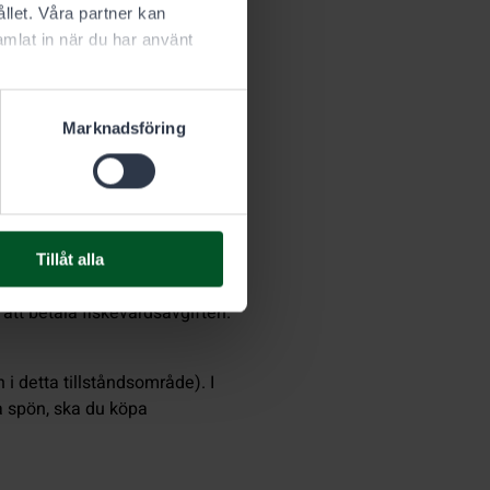
llet. Våra partner kan
mlat in när du har använt
Marknadsföring
ch beten du använder.
mmar.
Dessutom ska du betala
Tillåt alla
023.
t att betala fiskevårdsavgiften.
 i detta tillståndsområde). I
ra spön, ska du köpa