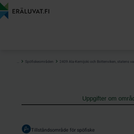
Hoppa
till
innehåll
…
Spöfiskeområden
2409 Ala-Kemijoki och Bottenviken, statens va
Uppgifter om områ
Tillståndsområde för spöfiske