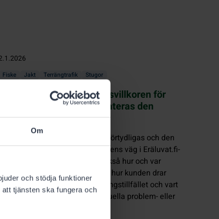
2.1.2026
Fiske
Jakt
Terrängtrafik
Stugor
Förvärvs- och annulleringsvillkoren för
Eräluvat.fi-tjänsten uppdateras den
2.1.2026
Om
Textformuleringarna i villkoren förtydligas och den
nya strukturen följer bättre kundens väg i Eräluvat.fi-
tjänsten. Villkoren preciserar också hur och var
kunden kan göra en beställning, hur kunden drar
bjuder och stödja funktioner
nytta av inloggning vid beställningstillfället och vart
 att tjänsten ska fungera och
kunden ska vända sig vid eventuella problem- eller
ändringssituationer.