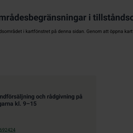
mrådesbegränsningar i tillstånd
ståndsområdet i kartfönstret på denna sidan. Genom att öppna ka
åndförsäljning och rådgivning på
garna kl. 9–15
692424