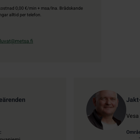
kostnad
0,00 €/min + msa/lna. Brådskande
ngar alltid per telefon.
luvat@metsa.fi
keärenden
Jakt
Vesa
Områ
ovaniemi