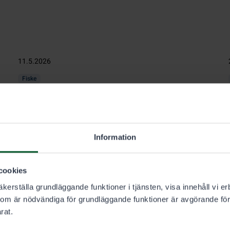
11.5.2026
Fiske
Fisketillståndsområdena förnyades: ta del
av förändringarna!
Vid årsskiftet delades fem stora spöfiskeområden
Information
upp i 52 nya tillståndsområden. Dessutom
omgränsades tillståndsområdena för fiske med
övriga redskap.
cookies
kerställa grundläggande funktioner i tjänsten, visa innehåll vi er
som är nödvändiga för grundläggande funktioner är avgörande för
rat.