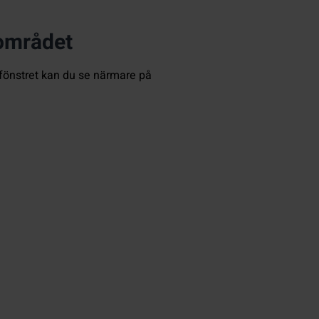
sområdet
rtfönstret kan du se närmare på