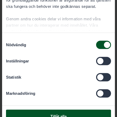
för grundläggande funktioner är avgörande för att tjänsten
Turism- och kulturcentrum Karhuntassu,
ska fungera och behöver inte godkännas separat.
Kuusamo
Genom andra cookies delar vi information med våra
partner om hur du interagerar med innehållet. Våra
Se kontaktuppgifter på karhuntassu.fi (på finska).
partner kan kombinera denna information med annan
information som du har gett dem eller som de har samlat
Samtyckesval
in när du har använt deras tjänster. Du kan välja vilka
Nödvändig
cookies du vill tillåta nedan.
Inställningar
Statistik
Marknadsföring
Tillåt alla