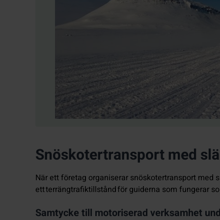
Snöskotertransport med slä
När ett företag organiserar snöskotertransport me
ett terrängtrafiktillstånd för guiderna som fungerar s
Samtycke till motoriserad verksamhet un