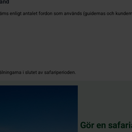
tånd
 bestäms enligt antalet fordon som används (guidernas och kund
lningarna i slutet av safariperioden.
Gör en safar