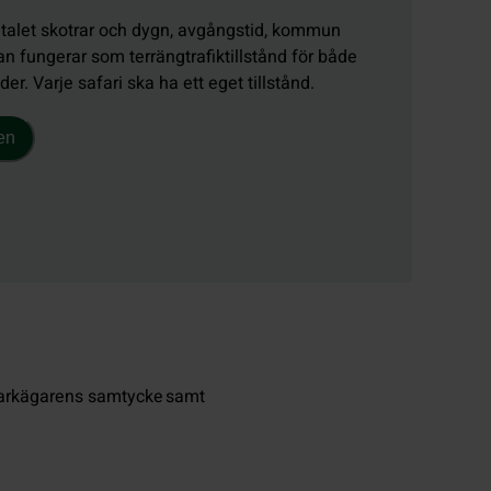
ntalet skotrar och dygn, avgångstid, kommun
an fungerar som terrängtrafiktillstånd för både
r. Varje safari ska ha ett eget tillstånd.
len
markägarens samtycke samt