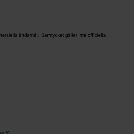
ersiella ändamål. Samtycket gäller inte officiella
es.fi
).