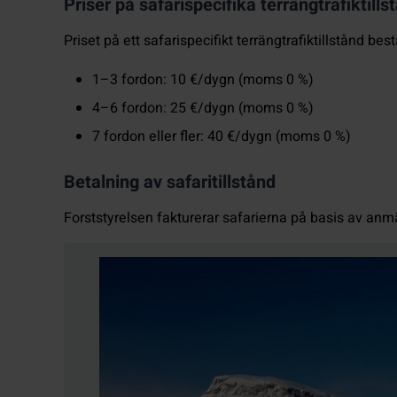
Priser på safarispecifika terrängtrafiktills
Priset på ett safarispecifikt terrängtrafiktillstånd
1–3 fordon: 10 €/dygn (moms 0 %)
4–6 fordon: 25 €/dygn (moms 0 %)
7 fordon eller fler: 40 €/dygn (moms 0 %)
Betalning av safaritillstånd
Forststyrelsen fakturerar safarierna på basis av anmä