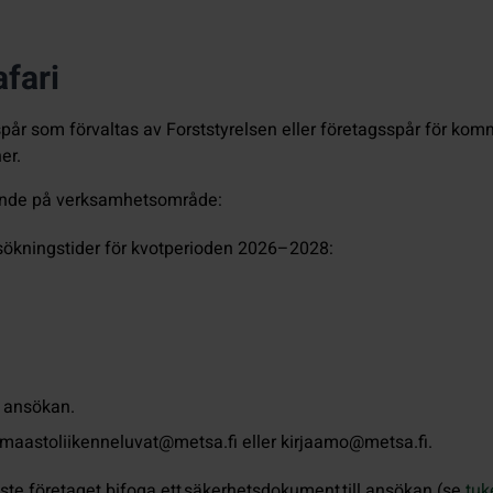
fari
år som förvaltas av Forststyrelsen eller företagsspår för komm
er.
oende på verksamhetsområde:
sökningstider för kvotperioden 2026–2028:
 ansökan.
l maastoliikenneluvat@metsa.fi eller kirjaamo@metsa.fi.
ste företaget bifoga ett säkerhetsdokument till ansökan (se
tuk