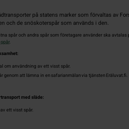
slädtransporter på statens marker som förvaltas av F
en och de snöskoterspår som används i den.
tna spår och andra spår som företagare använder ska avtalas på
-spår
.
rksamhet:
tal om användning av ett visst spår.
 får genom att lämna in en safarianmälan via tjänsten Eräluvat.fi.
rtransport med släde:
v ett visst spår.