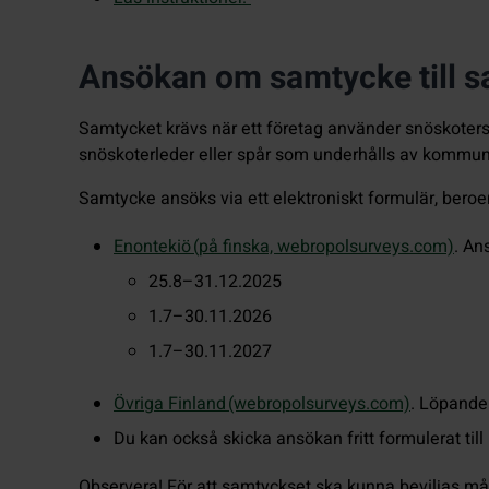
Ansökan om samtycke till sa
Samtycket krävs när ett företag använder snöskotersp
snöskoterleder eller spår som underhålls av kommun
Samtycke ansöks via ett elektroniskt formulär, ber
Enontekiö (på finska, webropolsurveys.com)
. An
25.8–31.12.2025
1.7–30.11.2026
1.7–30.11.2027
Övriga Finland (webropolsurveys.com)
. Löpande
Du kan också skicka ansökan fritt formulerat til
Observera! För att samtyckset ska kunna beviljas må