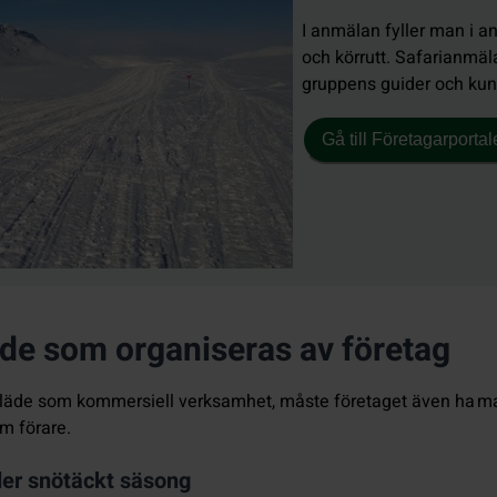
I anmälan fyller man i a
och körrutt. Safarianmäl
gruppens guider och kunde
Gå till Företagarporta
de som organiseras av företag
d släde som kommersiell verksamhet, måste företaget även ha 
om förare.
der snötäckt säsong