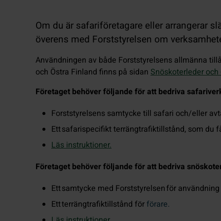
Om du är safariföretagare eller arrangerar 
överens med Forststyrelsen om verksamhet
Användningen av både Forststyrelsens allmänna tillå
och Östra Finland finns på sidan
Snöskoterleder och 
Företaget behöver följande för att bedriva safarive
Forststyrelsens samtycke till safari och/eller av
Ett safarispecifikt terrängtrafiktillstånd, som du
Läs instruktioner.
Företaget behöver följande för att bedriva snöskote
Ett samtycke med Forststyrelsen för användning a
Ett terrängtrafiktillstånd för
förare.
Läs instruktioner.