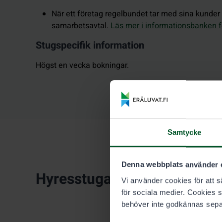
När ett företag regelbundet tar med sina kunder t
samarbetsavtal.
Läs mer i informationsbanken f
Stugspecifik information
Högst en vecka bokningar.
Samtycke
Denna webbplats använder 
Hyresstuga
Vi använder cookies för att sä
för sociala medier. Cookies 
behöver inte godkännas sepa