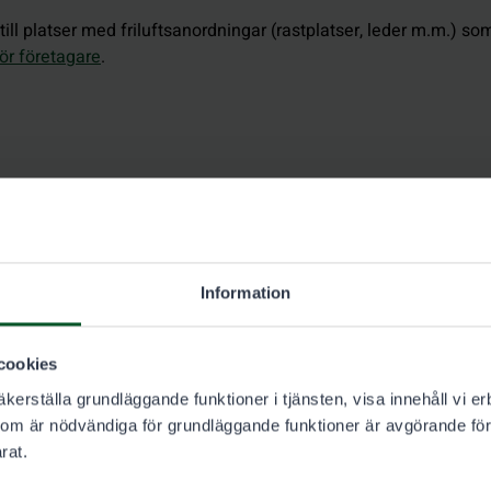
ill platser med friluftsanordningar (rastplatser, leder m.m.) so
ör företagare
.
Information
cookies
kerställa grundläggande funktioner i tjänsten, visa innehåll vi er
som är nödvändiga för grundläggande funktioner är avgörande för
rat.
augusti 2026
Augusti 