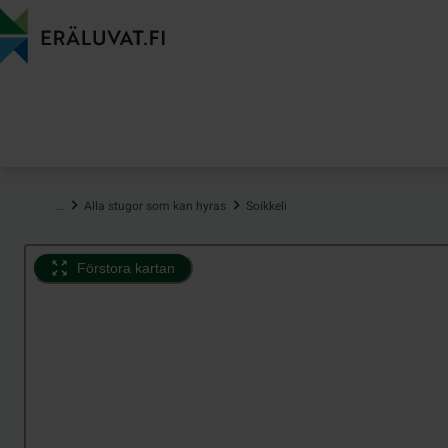
Hoppa
till
innehåll
…
Alla stugor som kan hyras
Soikkeli
Förstora kartan