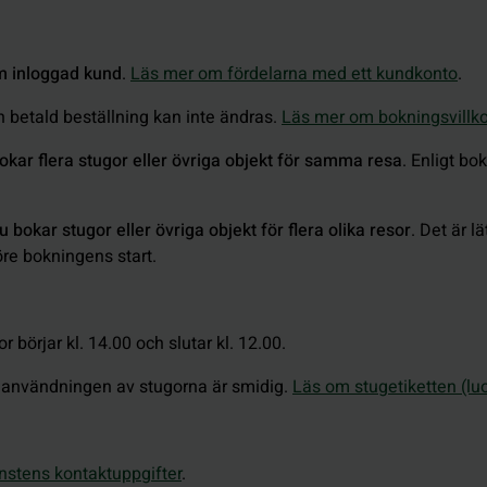
m inloggad kund
.
Läs mer om fördelarna med ett kundkonto
.
n betald beställning kan inte ändras.
Läs mer om bokningsvillk
kar flera stugor eller övriga objekt för samma resa
. Enligt bo
okar stugor eller övriga objekt för flera olika resor
. Det är l
öre bokningens start.
 börjar kl. 14.00 och slutar kl. 12.00.
tt användningen av stugorna är smidig.
Läs om stugetiketten (luo
nstens kontaktuppgifter
.