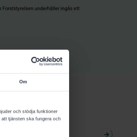
m Forststyrelsen underhåller ingås ett
Om
bjuder och stödja funktioner
 att tjänsten ska fungera och
2026