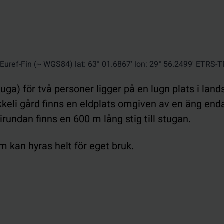
rdinater
Euref-Fin (~ WGS84) lat: 63° 01.6867' lon: 29° 56.2499' ETRS
tuga) för två personer ligger på en lugn plats i lan
ikkeli gård finns en eldplats omgiven av en äng enda
undan finns en 600 m lång stig till stugan.
 kan hyras helt för eget bruk.