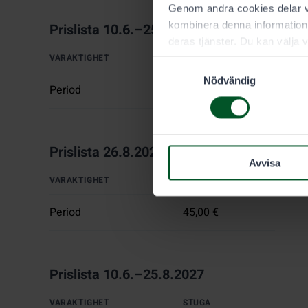
Genom andra cookies delar vi
kombinera denna information 
Prislista 10.6.–25.8.2026
deras tjänster. Du kan välja v
VARAKTIGHET
STUGA
Samtyckesval
Nödvändig
Period
55,00 €
Prislista 26.8.2026–9.6.2027
Avvisa
VARAKTIGHET
STUGA
Period
45,00 €
Prislista 10.6.–25.8.2027
VARAKTIGHET
STUGA