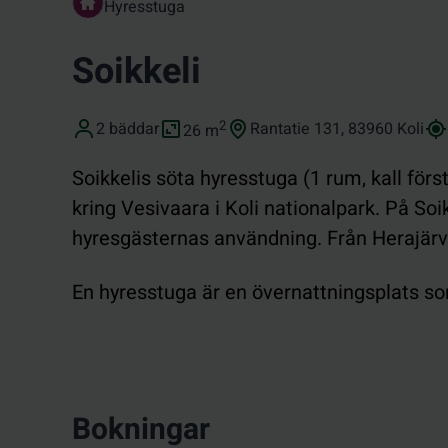
Hyresstuga
Soikkeli
Bäddplatser
Yta (i kvadratmeter)
2
Adress
Koo
2 bäddar
Rantatie 131, 83960 Koli
26
m
Soikkelis söta hyresstuga (1 rum, kall förs
kring Vesivaara i Koli nationalpark. På So
hyresgästernas användning. Från Herajärvir
En hyresstuga är en övernattningsplats som
Bokningar