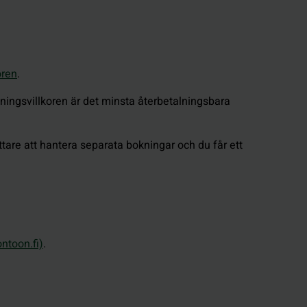
oren
.
kningsvillkoren är det minsta återbetalningsbara
ättare att hantera separata bokningar och du får ett
ntoon.fi)
.