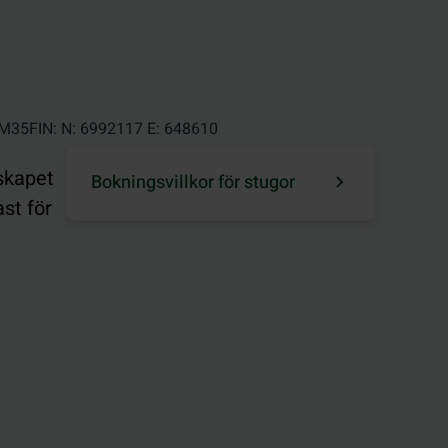
-TM35FIN: N: 6992117 E: 648610
dskapet
Bokningsvillkor för stugor
st för