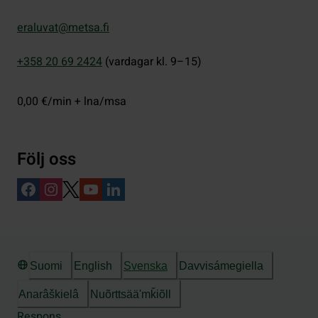
eraluvat@metsa.fi
+358 20 69 2424
(vardagar kl. 9–15)
0,00 €/min + lna/msa
Följ oss
Suomi
English
Svenska
Davvisámegiella
Anarâškielâ
Nuõrttsääʹmǩiõll
Respons