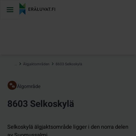
Hoppa
till
innehåll
…
Älgjaktområden
8603 Selkoskylä
Älgområde
8603 Selkoskylä
Selkoskylä älgjaktsområde ligger i den norra delen
av Suomussalmi.