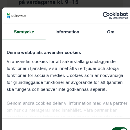
på vardagarna kl. 9–15
+35820692424
Samtycke
Information
Om
Samtalskostnad
0,00 €/min + msa/lna.
Brådskande beställningar alltid per telefon.
Denna webbplats använder cookies
Vi använder cookies för att säkerställa grundläggande
eraluvat@metsa.fi
funktioner i tjänsten, visa innehåll vi erbjuder och stödja
funktioner för sociala medier. Cookies som är nödvändiga
för grundläggande funktioner är avgörande för att tjänsten
ska fungera och behöver inte godkännas separat.
Genom andra cookies delar vi information med våra partner
Kontaktuppgifter
om hur du interagerar med innehållet. Våra partner kan
kombinera denna information med annan information som
du har gett dem eller som de har samlat in när du har
Samtyckesval