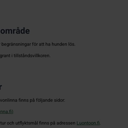
a område
r begränsningar för att ha hunden lös.
ant i tillståndsvillkoren.
r
vonlinna finns på följande sidor:
inna.fi
)
ur och utflyktsmål finns på adressen
Luontoon.fi
.