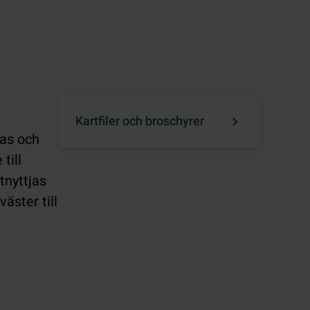
Kartfiler och broschyrer
nas och
till
tnyttjas
äster till