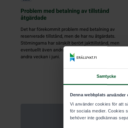
Problem med betalning av tillstånd
åtgärdade
Det har förekommit problem med betalning av
reserverade tillstånd, men de har nu åtgärdats.
Störningarna har särskilt berört jakttillstånd, men
eventuellt även andra tillstånd som köpts under den
andra veckan i juni.
Samtycke
Denna webbplats använder 
Vi använder cookies för att sä
för sociala medier. Cookies 
behöver inte godkännas sepa