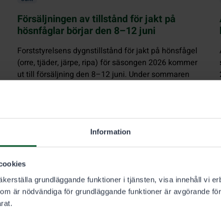
Försäljningen av tillstånd för jakt på
hösnfåglar börjar den 8–12 juni
Forststyrelsens dygnstillstånd för jakt på hönsfågel
(orre, tjäder, järpe, ripa) för säsongen 2026 kommer
ut till försäljning den 8–12 juni. Under sommaren
kan du köpa tillstånd för den tidiga säsongen 10.9–
10.10.2026.
Information
cookies
kerställa grundläggande funktioner i tjänsten, visa innehåll vi er
som är nödvändiga för grundläggande funktioner är avgörande för
rat.