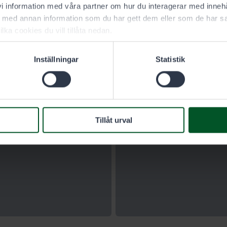
 information med våra partner om hur du interagerar med innehå
med annan information som du har gett dem eller som de har sa
ilka cookies du vill tillåta nedan.
Inställningar
Statistik
Tillåt urval