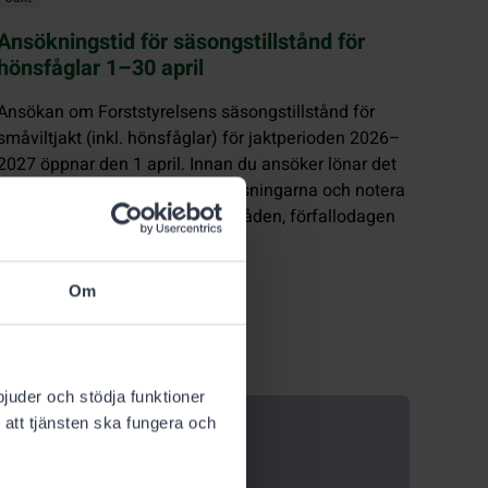
Ansökningstid för säsongstillstånd för
hönsfåglar 1–30 april
Ansökan om Forststyrelsens säsongstillstånd för
småviltjakt (inkl. hönsfåglar) för jaktperioden 2026–
2027 öppnar den 1 april. Innan du ansöker lönar det
sig att repetera ansökningsanvisningarna och notera
ändringar som gäller priser, områden, förfallodagen
och pappersblanketter.
Om
bjuder och stödja funktioner
 att tjänsten ska fungera och