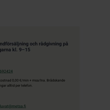
åndförsäljning och rådgivning på
garna kl. 9–15
692424
kostnad
0,00 €/min + msa/lna. Brådskande
ngar alltid per telefon.
luvat@metsa.fi