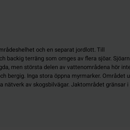
rådeshelhet och en separat jordlott. Till
ch backig terräng som omges av flera sjöar. Sjöar
da, men största delen av vattenområdena hör inte 
 och bergig. Inga stora öppna myrmarker. Området u
ra nätverk av skogsbilvägar. Jaktområdet gränsar i v