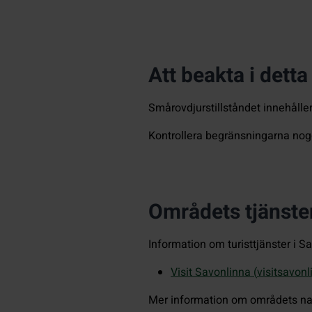
Att beakta i dett
Smårovdjurstillståndet innehålle
Kontrollera begränsningarna noggr
Områdets tjänste
Information om turisttjänster i Sa
Visit Savonlinna (
visitsavonl
Mer information om områdets nat