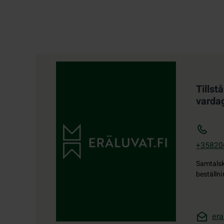
Kontaktuppgifter
Tillst
varda
+35820
Samtals
beställni
era