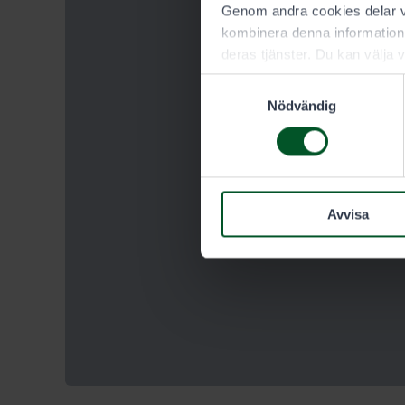
Genom andra cookies delar vi
kombinera denna information 
deras tjänster. Du kan välja v
Samtyckesval
Nödvändig
Avvisa