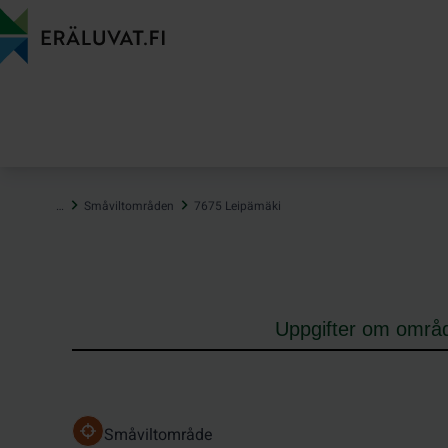
Hoppa
till
innehåll
…
Småviltområden
7675 Leipämäki
Uppgifter om områ
Småviltområde