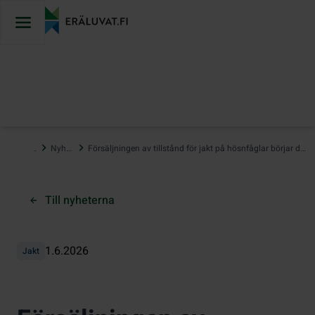
Hoppa
till
innehåll
…
Nyheter
Försäljningen av tillstånd för jakt på hösnfåglar börjar den 8–12 juni
Till nyheterna
1.6.2026
Jakt