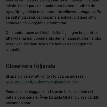
eller till den 15.8 kl. 23.59, varefter en försäljningspaus
inleds. Under pausen uppdateras kvoterna utifrån de
nyss färdigställda resultaten från viltinventeringarna. På
så sätt motsvarar det maximala antalet tillstånd alltid
storleken på skogsfågelstammarna.
Den andra fasen av tillståndsförsäljningen börjar efter
att kvoterna har uppdaterats den 24 augusti. I den andra
fasen kan tillstånd säljas för hela jaktsäsongen för
skogsfågel.
Observera följande
Skapa vid behov ett konto i förväg på adressen
www.eraluvat.fi/sv/konto/registrera/e-post
.
Endast som inloggad kund kan du boka tillstånd och
betala dem senare. Även betalda tillstånd visas på ditt
användarkonto.