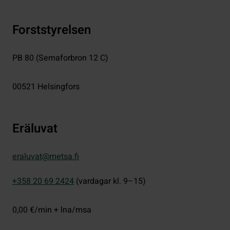
Forststyrelsen
PB 80 (Semaforbron 12 C)
00521
Helsingfors
Eräluvat
eraluvat@metsa.fi
+358 20 69 2424
(vardagar kl. 9–15)
0,00 €/min + lna/msa