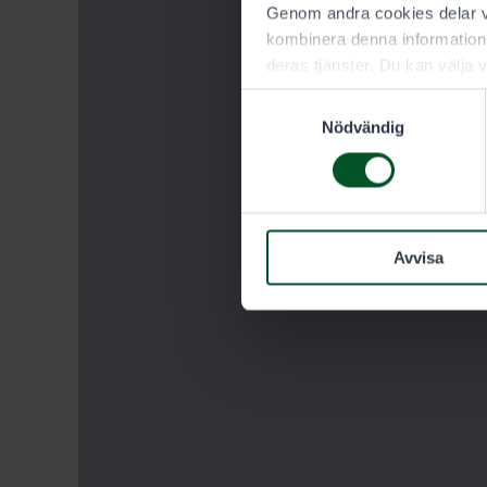
Genom andra cookies delar vi
kombinera denna information 
deras tjänster. Du kan välja v
Samtyckesval
Nödvändig
Avvisa