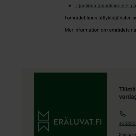
Urjanlinna (
urjanlinna.net, p
I området finns utflyktstjänster, 
Mer information om områdets nat
Kontaktuppgifter
Tillst
varda
+35820
Samtals