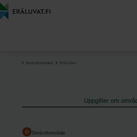
Hoppa
till
innehåll
…
Småviltområden
5634 Sievi
Uppgifter om områ
Småviltområde