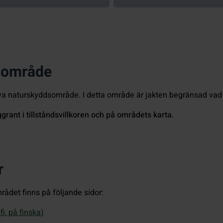
a område
va naturskyddsområde. I detta område är jakten begränsad vad gä
rant i tillståndsvillkoren och på områdets karta.
r
mrådet finns på följande sidor:
i, på finska
)