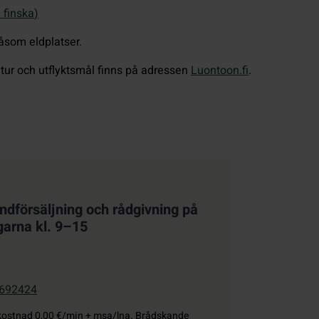
å finska
)
såsom eldplatser.
ur och utflyktsmål finns på adressen
Luontoon.fi
.
åndförsäljning och rådgivning på
garna kl. 9–15
692424
kostnad
0,00 €/min + msa/lna. Brådskande