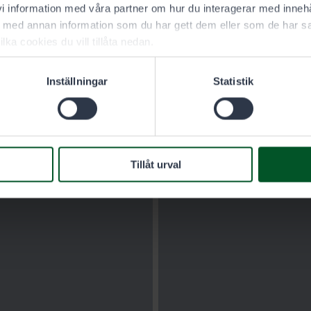
 information med våra partner om hur du interagerar med innehå
med annan information som du har gett dem eller som de har sa
ilka cookies du vill tillåta nedan.
Inställningar
Statistik
Tillåt urval