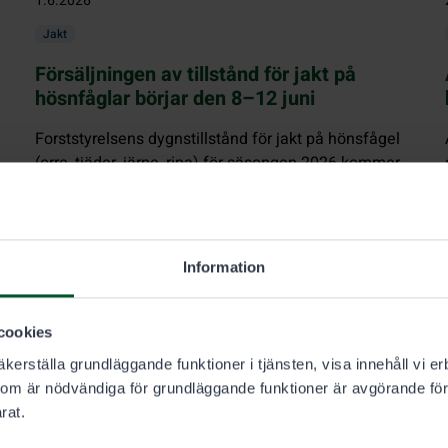
1.6.2026
Jakt
Försäljningen av tillstånd för jakt på
hösnfåglar börjar den 8–12 juni
Forststyrelsens dygnstillstånd för jakt på hönsfågel
(orre, tjäder, järpe, ripa) för säsongen 2026 kommer
ut till försäljning den 8–12 juni. Under sommaren
kan du köpa tillstånd för den tidiga säsongen 10.9–
10.10.2026.
Information
cookies
kerställa grundläggande funktioner i tjänsten, visa innehåll vi er
som är nödvändiga för grundläggande funktioner är avgörande för
rat.