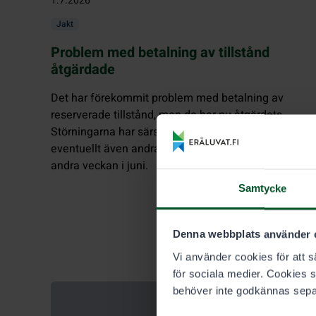
1.7.2026
Jakt
Problem med betalning av tillstånd
åtgärdade
Det har förekommit problem med betalning av
reserverade tillstånd, men de har nu åtgärdats.
Störningarna har särskilt berört jakttillstånd, men
eventuellt även andra tillstånd som köpts under den
andra veckan i juni.
Samtycke
Denna webbplats använder 
Vi använder cookies för att sä
för sociala medier. Cookies 
behöver inte godkännas sepa