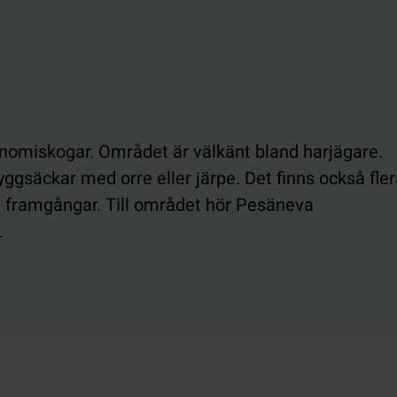
konomiskogar. Området är välkänt bland harjägare.
ggsäckar med orre eller järpe. Det finns också flera
a framgångar. Till området hör Pesäneva
.