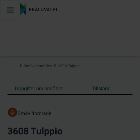
Hoppa
till
innehåll
…
Småviltområden
3608 Tulppio
Uppgifter om området
Tillstånd
Småviltområde
3608 Tulppio