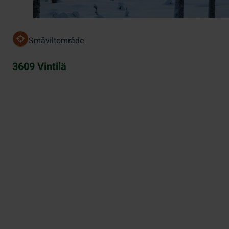
Småviltområde
3609 Vintilä