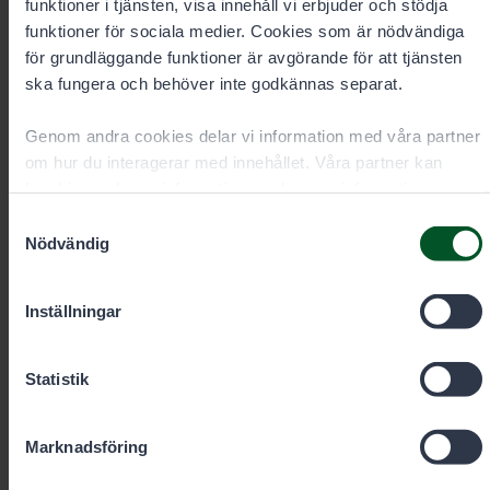
funktioner i tjänsten, visa innehåll vi erbjuder och stödja
funktioner för sociala medier. Cookies som är nödvändiga
för grundläggande funktioner är avgörande för att tjänsten
ska fungera och behöver inte godkännas separat.
Genom andra cookies delar vi information med våra partner
om hur du interagerar med innehållet. Våra partner kan
kombinera denna information med annan information som
du har gett dem eller som de har samlat in när du har
Samtyckesval
använt deras tjänster. Du kan välja vilka cookies du vill
Nödvändig
tillåta nedan.
Inställningar
Tillståndförsäljning och rådgivning
på vardagarna kl. 9–15
Statistik
Marknadsföring
+35820692424