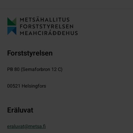
Forststyrelsen
PB 80 (Semaforbron 12 C)
00521
Helsingfors
Eräluvat
eraluvat@metsa.fi