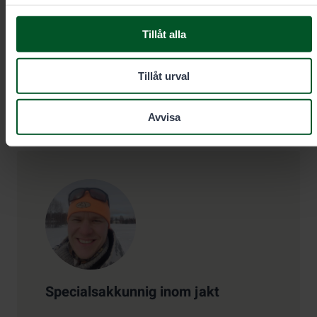
Samtalskostnad
0,00 €/min + msa/lna.
Brådskande beställningar alltid per telefon.
Tillåt alla
Tillåt urval
eraluvat@metsa.fi
Avvisa
Kontaktuppgifter
Specialsakkunnig inom jakt