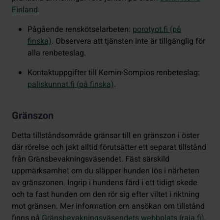
Finland
.
Pågående renskötselarbeten:
porotyot.fi (på
finska)
. Observera att tjänsten inte är tillgänglig för
alla renbeteslag.
Kontaktuppgifter till Kemin-Sompios renbeteslag:
paliskunnat.fi (på finska)
.
Gränszon
Detta tillståndsområde gränsar till en gränszon i öster
där rörelse och jakt alltid förutsätter ett separat tillstånd
från Gränsbevakningsväsendet. Fäst särskild
uppmärksamhet om du släpper hunden lös i närheten
av gränszonen. Ingrip i hundens färd i ett tidigt skede
och ta fast hunden om den rör sig efter viltet i riktning
mot gränsen. Mer information om ansökan om tillstånd
finns på
Gränsbevakningsväsendets webbplats (raja.fi)
.