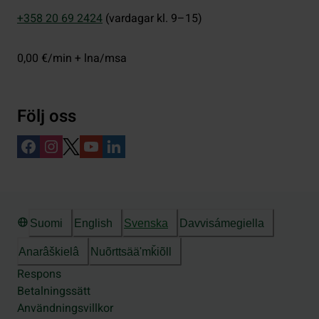
+358 20 69 2424
(vardagar kl. 9–15)
0,00 €/min + lna/msa
Följ oss
Suomi
English
Svenska
Davvisámegiella
Anarâškielâ
Nuõrttsääʹmǩiõll
Respons
Betalningssätt
Användningsvillkor