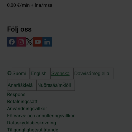
0,00 €/min + lna/msa
Följ oss
Suomi
English
Svenska
Davvisámegiella
Anarâškielâ
Nuõrttsääʹmǩiõll
Respons
Betalningssätt
Användningsvillkor
Förvärvs- och annulleringsvillkor
Dataskyddsbeskrivning
Tillgänglighetsutlåtande