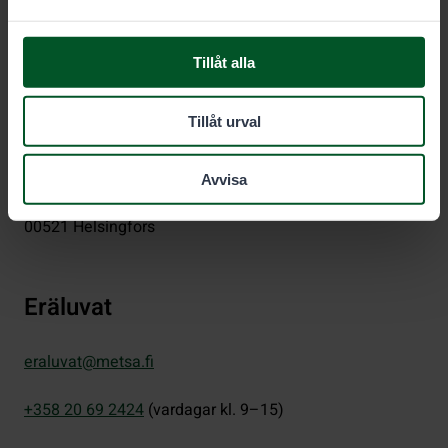
Tillåt alla
Forststyrelsen
Tillåt urval
PB 80 (Semaforbron 12 C)
Avvisa
00521
Helsingfors
Eräluvat
eraluvat@metsa.fi
+358 20 69 2424
(vardagar kl. 9–15)