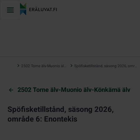
Hoppa
till
innehåll
…
2502 Torne älv-Muonio älv-Könkämä älv
Spöfisketillstånd, säsong 2026, område 6: Enontekis
2502 Torne älv-Muonio älv-Könkämä älv
Spöfisketillstånd, säsong 2026,
område 6: Enontekis