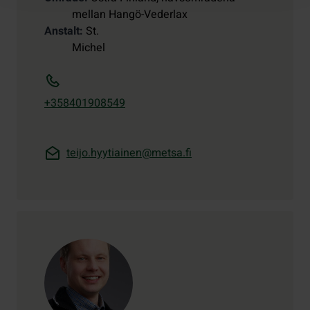
mellan Hangö-Vederlax
Anstalt
St.
Michel
+358401908549
teijo.hyytiainen@metsa.fi