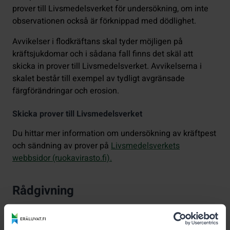
prover till Livsmedelsverket för undersökning, om inte
observationen också är förknippad med dödlighet.
Avvikelser i flodkräftans skal tyder möjligen på
kräftsjukdomar och i sådana fall finns det skäl att
skicka in prover till Livsmedelsverket. Avvikelserna i
skalet består till exempel av tydligt avgränsade
färgförändringar och erosion.
Skicka prover till Livsmedelsverket
Du hittar mer information om undersökning av kräftpest
och sändning av prover på
Livsmedelsverkets
webbsidor (ruokavirasto.fi).
Rådgivning