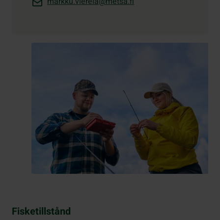
markku.vierela@metsa.fi
Fisketillstånd