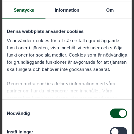
Samtycke
Information
Om
Denna webbplats använder cookies
Vi använder cookies för att säkerställa grundläggande
funktioner i tjänsten, visa innehåll vi erbjuder och stödja
Specialsakkunnig i fiskeärenden
funktioner för sociala medier. Cookies som är nödvändiga
för grundläggande funktioner är avgörande för att tjänsten
Veijo Honkanen
ska fungera och behöver inte godkännas separat.
Område
Västra och Mellersta Finland,
Genom andra cookies delar vi information med våra
havsområdena mellan Hangö-Karleby
partner om hur du interagerar med innehållet. Våra
Anstalt
partner kan kombinera denna information med annan
Jyväskylä
information som du har gett dem eller som de har samlat
Samtyckesval
in när du har använt deras tjänster. Du kan välja vilka
Nödvändig
cookies du vill tillåta nedan.
+358405714397
Inställningar