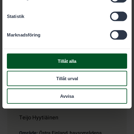
Statistik
veijo.honkanen@metsa.fi
Marknadsföring
Tillåt alla
Tillåt urval
Avvisa
Specialsakkunnig i fiskeärenden
Teijo Hyytiäinen
Område
Östra Finland, havsområdena