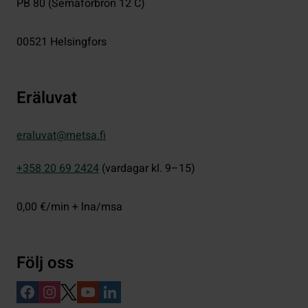
PB 80 (Semaforbron 12 C)
00521
Helsingfors
Eräluvat
eraluvat@metsa.fi
+358 20 69 2424
(vardagar kl. 9–15)
0,00 €/min + lna/msa
Följ oss