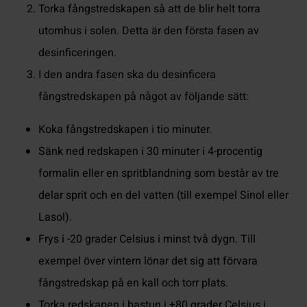
Torka fångstredskapen så att de blir helt torra
utomhus i solen. Detta är den första fasen av
desinficeringen.
I den andra fasen ska du desinficera
fångstredskapen på något av följande sätt:
Koka fångstredskapen i tio minuter.
Sänk ned redskapen i 30 minuter i 4-procentig
formalin eller en spritblandning som består av tre
delar sprit och en del vatten (till exempel Sinol eller
Lasol).
Frys i -20 grader Celsius i minst två dygn. Till
exempel över vintern lönar det sig att förvara
fångstredskap på en kall och torr plats.
Torka redskapen i bastun i +80 grader Celsius i