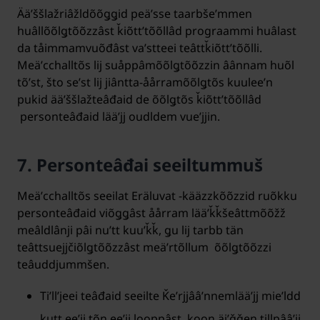
Ääʹššlažriâžldõõǥǥid peäʹsse taarbšeʹmmen
huâllõõlǥtõõzzâst ǩiõttʼtõõllâd prograammi huâlast
da tåimmamvuõđâst vaʹstteei teâttǩiõttʼtõõlli.
Meäʹcchalltõs lij suåppâmõõlǥtõõzzin âânnam huõl
tõʹst, što seʹst lij jiântta-åårramõõlǥtõs kuuleeʹn
pukid ääʹššlažteâđaid de õõlǥtõs ǩiõttʼtõõllâd
personteâđaid lääʹjj oudldem vueʹjjin.
7. Personteâđai seeiltummuš
Meäʹcchalltõs seeilat Eräluvat -kääzzkõõzzid ruõkku
personteâđaid viõǥǥâst åårram lääʹǩǩšeâttmõõžž
meâldlânji pâi nuʹtt kuuʹǩǩ, ǥu lij tarbb tän
teâttsuejjčiõlǥtõõzzâst meäʹrtõllum õõlǥtõõzzi
teâuddjummšen.
Tiʹllʼjeei teâđaid seeilte Ǩeʹrjjââʹnnemlääʹjj mieʹldd
kutt eeʹjj tõn eeʹjj looppâst, koon äiʹǧǧen tillpââʹjj