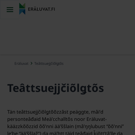
Cuåkkâl
siiskže
Eräluvat
Teâttsuejjčiõlǥtõs
Teâttsuejjčiõlǥtõs
Tän teâttsuejjčiõlǥtõõzzâst peäggte, mâiʹd
personteâđaid Meäʹcchalltõs noor Eräluvat-
kääzzkõõzzid õõʹnni ääʹššlain (mâʹŋŋlubust “õõʹnni”
leʹbe “ääʹššlaž”) da mäʹhtt täid teâđaid ǩiõttʼtâʹlle da