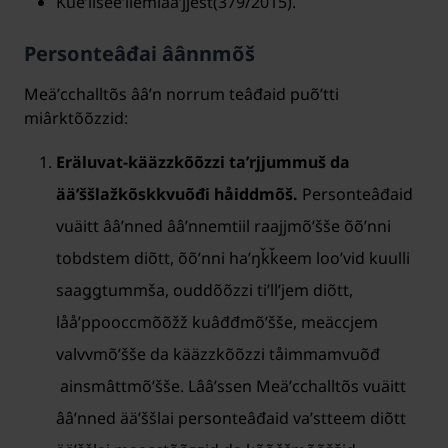
Kueʹllšeeʹllemlääʹjjest(379/2015).
Personteâđai âânnmõš
Meäʹcchalltõs ââʹn norrum teâđaid puõʹtti
miârktõõzzid:
Eräluvat-kääzzkõõzzi taʹrjjummuš da
ääʹššlažkõskkvuõđi håiddmõš.
Personteâđaid
vuäitt ââʹnned ââʹnnemtiil raajjmõʹšše õõʹnni
tobdstem diõtt, õõʹnni haʹŋǩǩeem looʹvid kuulli
saaǥǥtummša, ouddõõzzi tiʹllʼjem diõtt,
lååʹppooccmõõžž kuâđđmõʹšše, meäccjem
valvvmõʹšše da kääzzkõõzzi tåimmamvuõđ
ainsmâttmõʹšše. Lââʹssen Meäʹcchalltõs vuäitt
ââʹnned ääʹššlai personteâđaid vaʹstteem diõtt