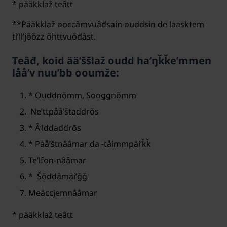
* pääkklaž teâtt
**Pääkklaž ooccâmvuâđsain ouddsin de laasktem
tiʹllʼjõõzz õhttvuõđâst.
Teâđ, koid ääʹššlaž oudd haʹŋǩǩeʹmmen
lååʹv nuuʹbb ooumže:
* Ouddnõmm, Sooǥǥnõmm
Neʹttpååʹštaddrõs
* Âʹlddaddrõs
* Pååʹštnââmar da -tåimmpäiʹǩǩ
Teʹlfon-nââmar
* Šõddâmäiʹǧǧ
Meäccjemnââmar
* pääkklaž teâtt