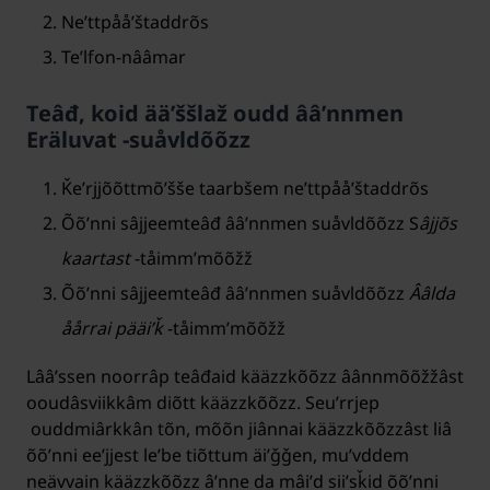
Neʹttpååʹštaddrõs
Teʹlfon-nââmar
Teâđ, koid ääʹššlaž oudd ââʹnnmen
Eräluvat -suåvldõõzz
Ǩeʹrjjõõttmõʹšše taarbšem neʹttpååʹštaddrõs
Õõʹnni sâjjeemteâđ ââʹnnmen suåvldõõzz S
âjjõs
kaartast
-tåimmʼmõõžž
Õõʹnni sâjjeemteâđ ââʹnnmen suåvldõõzz
Ââlda
åårrai pääiʹǩ
-tåimmʼmõõžž
Lââʹssen noorrâp teâđaid kääzzkõõzz âânnmõõžžâst
ooudâsviikkâm diõtt kääzzkõõzz. Seuʹrrjep
ouddmiârkkân tõn, mõõn jiânnai kääzzkõõzzâst liâ
õõʹnni eeʹjjest leʹbe tiõttum äiʹǧǧen, muʹvddem
neävvain kääzzkõõzz âʹnne da mâiʹd siiʹsǩid õõʹnni