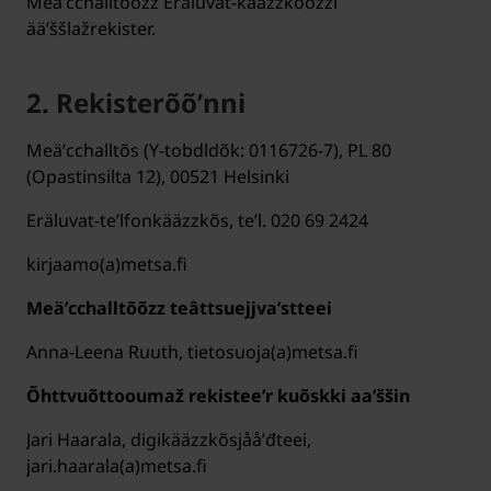
Meäʹcchalltõõzz Eräluvat-kääzzkõõzzi
ääʹššlažrekister.
2. Rekisterõõʹnni
Meäʹcchalltõs (Y-tobdldõk: 0116726-7), PL 80
(Opastinsilta 12), 00521 Helsinki
Eräluvat-teʹlfonkääzzkõs, teʹl. 020 69 2424
kirjaamo(a)metsa.fi
Meäʹcchalltõõzz teâttsuejjvaʹstteei
Anna-Leena Ruuth, tietosuoja(a)metsa.fi
Õhttvuõttooumaž rekisteeʹr kuõskki aaʹššin
Jari Haarala, digikääzzkõsjååʹđteei,
jari.haarala(a)metsa.fi