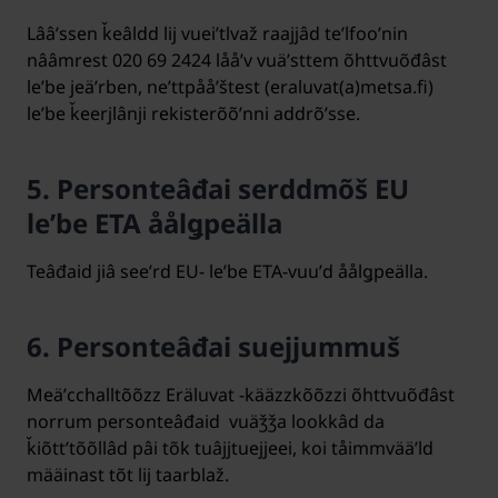
Lââʹssen ǩeâldd lij vueiʹtlvaž raajjâd teʹlfooʹnin
nââmrest 020 69 2424 lååʹv vuäʹsttem õhttvuõđâst
leʹbe jeäʹrben, neʹttpååʹštest (eraluvat(a)metsa.fi)
leʹbe ǩeerjlânji rekisterõõʹnni addrõʹsse.
5. Personteâđai serddmõš EU
leʹbe ETA åålǥpeälla
Teâđaid jiâ seeʹrd EU- leʹbe ETA-vuuʹd åålǥpeälla.
6. Personteâđai suejjummuš
Meäʹcchalltõõzz Eräluvat -kääzzkõõzzi õhttvuõđâst
norrum personteâđaid vuäǯǯa lookkâd da
ǩiõttʼtõõllâd pâi tõk tuâjjtuejjeei, koi tåimmvääʹld
määinast tõt lij taarblaž.