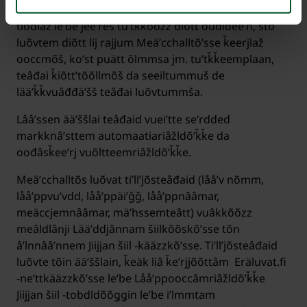
Måttmin vueʹjjin Meäʹcchalltõs vââjj luõvted teâđaid
tiõđlaž leʹbe jeeʹres tuʹtǩǩõõzz diõtt oudldeeʹn, što
luõvtem diõtt lij rajjum Meäʹcchalltõʹsse ǩeerjlaž
ooccmõš, koʹst puätt õlmmsa jm. tuʹtǩǩeemplaan,
teâđai ǩiõttʼtõõllmõš da seeiltummuš de
lääʹǩǩvuâđđäʹšš teâđai luõvtummša.
Lââʹssen ääʹššlai teâđaid vueiʹtte seʹrdded
markknâʹsttem automaatiariâžldõʹǩǩe da
oođâsǩeeʹrj vuõltteemriâžldõʹǩǩe.
Meäʹcchalltõs luõvat tiʹllʼjõsteâđaid (lååʹv nõmm,
lååʹppvuʹvdd, lååʹppäiʹǧǧ, lååʹppnââmar,
meäccjemnââmar, mäʹhssemteâtt) vuâkkõõzz
meâldlânji Lääʹddjânnam šiilkõõskõʹsse tõn
âʹlnnââʹnnem Jiijjan šiil -kääzzkõʹsse. Tiʹllʼjõsteâđaid
luõvte tõin ääʹššlain, ǩeäk liâ ǩeʹrjjõõttâm Eräluvat.fi
-neʹttkääzzkõʹsse leʹbe Lååʹppooccâmriâžldõʹǩǩe
Jiijjan šiil -tobdldõõǥǥin leʹbe
iʹlmmtam