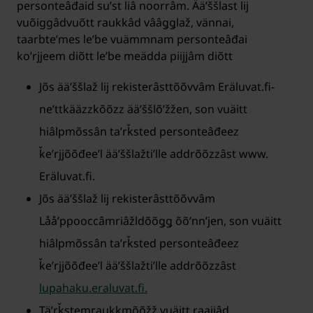
personteâđaid suʹst liâ noorrâm. Ääʹššlast lij
vuõiggâdvuõtt raukkâd vââǥǥlaž, vännai,
taarbteʹmes leʹbe vuämmnam personteâđai
koʹrjjeem diõtt leʹbe meädda piijjâm diõtt
Jõs ääʹššlaž lij rekisterâsttõõvvâm Eräluvat.fi-
neʹttkääzzkõõzz ääʹššlõʹžžen, son vuäitt
hiâlpmõssân taʹrǩsted personteâđeez
ǩeʹrjjõõđeeʹl ääʹššlažtiʹlle addrõõzzâst www.
Eräluvat.fi.
Jõs ääʹššlaž lij rekisterâsttõõvvâm
Lååʹppooccâmriâžldõõǥǥ õõʹnnʼjen, son vuäitt
hiâlpmõssân taʹrǩsted personteâđeez
ǩeʹrjjõõđeeʹl ääʹššlažtiʹlle addrõõzzâst
lupahaku.eraluvat.fi.
Täʹrǩstemraukkmõõžž vuäitt raajjâd