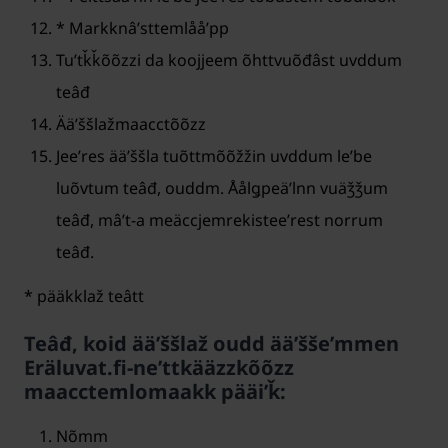
* Markknâʹsttemlååʹpp
Tuʹtǩǩõõzzi da koojjeem õhttvuõđâst uvddum
teâđ
Ääʹššlažmaacctõõzz
Jeeʹres ääʹššla tuõttmõõžžin uvddum leʹbe
luõvtum teâđ, ouddm. Åålǥpeäʹlnn vuäǯǯum
teâđ, mâʹt-a meäccjemrekisteeʹrest norrum
teâđ.
* pääkklaž teâtt
Teâđ, koid ääʹššlaž oudd ääʹššeʹmmen
Eräluvat.fi-neʹttkääzzkõõzz
maacctemlomaakk pääiʹǩ:
Nõmm