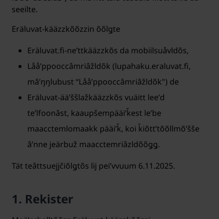
seeilte.
Eräluvat-kääzzkõõzzin õõlǥte
Eräluvat.fi-neʹttkääzzkõs da mobiilsuåvldõs,
Lååʹppooccâmriâžldõk (lupahaku.eraluvat.fi,
mâʹŋŋlubust “Lååʹppooccâmriâžldõk") de
Eräluvat-ääʹššlažkääzzkõs vuäitt leeʹd
teʹlfoonâst, kaaupšempääiʹǩest leʹbe
maacctemlomaakk pääiʹǩ, koi ǩiõttʼtõõllmõʹšše
âʹnne jeärbuž maacctemriâzldõõǥǥ.
Tät teâttsuejjčiõlǥtõs lij peiʹvvuum 6.11.2025.
1. Rekister