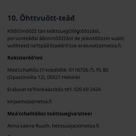
10. Õhttvuõtt-teâđ
Kõõččmõõžž tän teâttsuejjčiõlǥtõõzzâst,
personteâđai âânnmõõžžâst de jeävstõõzzin vuäitt
vuõltteed neʹttpååʹštaddrõʹsse eraluvat(a)metsa.fi.
Rekisterõõʹnni
Meäʹcchalltõs (Y-tobdldõk: 0116726-7), PL 80
(Opastinsilta 12), 00521 Helsinki
Eräluvat-teʹlfonkääzzkõs teʹl. 020 69 2424
kirjaamo(a)metsa.fi
Meäʹcchalltõõzz teâttsuejjvaʹstteei
Anna-Leena Ruuth, tietosuoja(a)metsa.fi