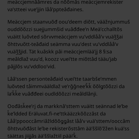
meäccjemnââmres da nõõmâs meäccjemrekister
vaʹstteei vueʹjjin lååʹppteâđaines.
Meäccjem staanvuõđ oouʹdeem diõtt, vääžnjummuš
ouddõõzzi suejjummšid vuâđđeeʹn Meäʹcchalltõs
vuäitt luõvted sõrvvmeäccjem vuʹvddlååʹv vuäǯǯai
õhttvuõtt-teâđaid seämma vuuʹdest vuʹvddlååʹv
vuäǯǯjid. Tät kuâskk pâi meäccjemlääʹjj 8 §:sa
meâldlaž vuuʹd, koozz vueiʹtte miõttâd tääuʹjab
pâjjlõs vuʹvddlooʹvid.
Lââʹssen personteâđaid vueiʹtte taarbšeʹmmen
luõvted tåimmvääldlaž veʹrǧǧneeʹǩǩ õõlǥtõõzzi da
laʹǩǩe vuâđđeei oudldõõzzi meâldlânji.
Oođâsǩeeʹrj da markknâʹsttem vuäitt seännad leʹbe
ǩeʹldded Eräluvat.fi-neʹttkääzzkõõzzâst da
Lååʹppooccâmriâžldõõǥǥâst lååʹv vuäʹsttem/ooccâm
õhttvuõđâst leʹbe rekisterõsttâm ääʹššlõʹžžen kuäʹss
täättas jiijjâs ääʹššlažtiil pääiʹǩ.