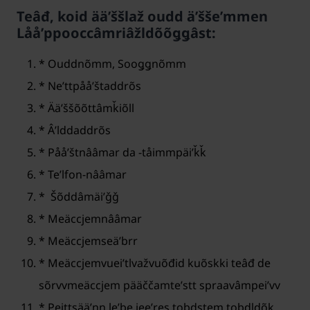
Teâđ, koid ääʹššlaž oudd äʹššeʹmmen
Lååʹppooccâmriâžldõõǥǥâst:
* Ouddnõmm, Sooǥǥnõmm
* Neʹttpååʹštaddrõs
* Ääʹššõõttâmǩiõll
* Âʹlddaddrõs
* Pååʹštnââmar da -tåimmpäiʹǩǩ
* Teʹlfon-nââmar
* Šõddâmäiʹǧǧ
* Meäccjemnââmar
* Meäccjemseäʹbrr
* Meäccjemvueiʹtlvažvuõđid kuõskki teâđ de
sõrvvmeäccjem pääččamteʹstt spraavâmpeiʹvv
* Peittsääʹnn leʹbe jeeʹres tobdstem tobdldõk