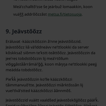
Meäʹcchalltõʹsse še jeärbuž lomaakkin, koon
vuäǯǯ addrõõzzâst
metsa.fi/tietosuoja
.
9. Jeävstõõzz
Eräluvat -kääzzkõõzzin âʹnne jeävstõõzzid.
Jeävstõõzz liâ väʹlddneävv neʹttlookki da server
kõskksaž siõmm teʹkstt-teâttõõzz. Jeävstõõzzin da
jeeʹres tobdstõõzzin lij meäʹrtõllum
viõǥǥâståårrâmäiʹǧǧ, koon mâŋŋa neʹttlookki peejj
meädda tobdstõõzz.
Pieʹǩǩ jeävstõõzzin koʹlle kääzzkõõzzi
tåimmanvuõʹtte. Jeävstõõzzi miârktõssân lij
vueiʹtlvâʹstted kääzzkõõzzi âânnmõš.
Jeävstõõzzid vuäitt vaaldšed jeävstõskõjjõõzz pääiʹǩ.
Seeid vuâlbeäʹlnn åårrai Jeävstõs-šiõttõõzz -liiʹŋǩest