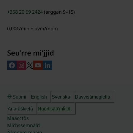
+358 20 69 2424
(arggan 9–15)
0,00€/min + pvm/mpm
Seuʹrre miʹjjid
Suomi
English
Svenska
Davvisámegiella
Anarâškielâ
Nuõrttsääʹmǩiõll
Maacctõs
Mäʹhssemnääʹll
Ââʹnnem-määin