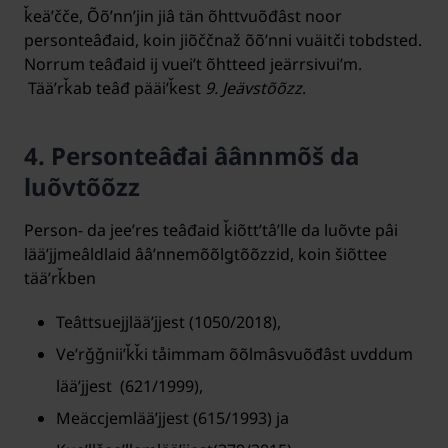
ǩeäʹčče, Õõʹnnʼjin jiâ tän õhttvuõđâst noor
personteâđaid, koin jiõččnaž õõʹnni vuäitči tobdsted.
Norrum teâđaid ij vueiʹt õhtteed jeärrsivuiʹm.
Tääʹrǩab teâđ pääiʹǩest
9. Jeävstõõzz
.
4. Personteâđai âânnmõš da
luõvtõõzz
Person- da jeeʹres teâđaid ǩiõttʼtâʹlle da luõvte pâi
lääʹjjmeâldlaid ââʹnnemõõlǥtõõzzid, koin šiõttee
tääʹrǩben
Teâttsuejjlääʹjjest (1050/2018),
Veʹrǧǧniiʹǩǩi tåimmam õõlmâsvuõđâst uvddum
lääʹjjest (621/1999),
Meäccjemlääʹjjest (615/1993) ja