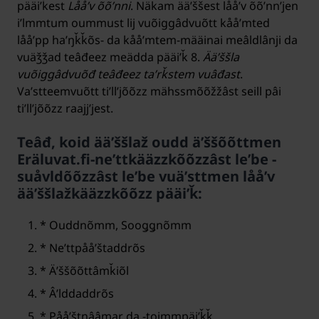
pääiʹǩest
Lååʹv õõʹnni
. Näkam ääʹššest lååʹv õõʹnnʼjen
iʹlmmtum oummust lij vuõiggâdvuõtt kååʹmted
lååʹpp haʹŋǩǩõs- da kååʹmtem-määinai meâldlânji da
vuäǯǯad teâđeez meädda pääiʹǩ 8.
Ääʹššla
vuõiggâdvuõđ teâđeez taʹrǩstem vuâđast
.
Vaʹstteemvuõtt tiʹllʼjõõzz mähssmõõžžâst seill pâi
tiʹllʼjõõzz raajjʼjest.
Teâđ, koid ääʹššlaž oudd äʹššõõttmen
Eräluvat.fi-neʹttkääzzkõõzzâst leʹbe -
suåvldõõzzâst leʹbe vuäʹsttmen lååʹv
ääʹššlažkääzzkõõzz pääiʹǩ:
* Ouddnõmm, Sooǥǥnõmm
* Neʹttpååʹštaddrõs
* Äʹššõõttâmǩiõl
* Âʹlddaddrõs
* Pååʹštnââmar da -toimmpäiʹǩǩ