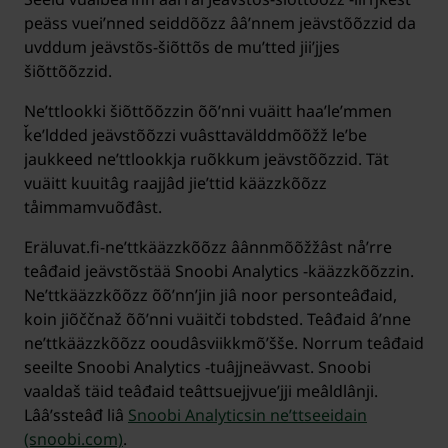
peäss vueiʹnned seiddõõzz ââʹnnem jeävstõõzzid da
uvddum jeävstõs-šiõttõs de muʹtted jiiʹjjes
šiõttõõzzid.
Neʹttlookki šiõttõõzzin õõʹnni vuäitt haaʹleʹmmen
ǩeʹldded jeävstõõzzi vuâsttavälddmõõžž leʹbe
jaukkeed neʹttlookkja ruõkkum jeävstõõzzid. Tät
vuäitt kuuitâǥ raajjâd jieʹttid kääzzkõõzz
tåimmamvuõđâst.
Eräluvat.fi-neʹttkääzzkõõzz âânnmõõžžâst nåʹrre
teâđaid jeävstõstää Snoobi Analytics -kääzzkõõzzin.
Neʹttkääzzkõõzz õõʹnnʼjin jiâ noor personteâđaid,
koin jiõččnaž õõʹnni vuäitči tobdsted. Teâđaid âʹnne
neʹttkääzzkõõzz ooudâsviikkmõʹšše. Norrum teâđaid
seeilte Snoobi Analytics -tuâjjneävvast. Snoobi
vaaldaš täid teâđaid teâttsuejjvueʹjji meâldlânji.
Lââʹssteâđ liâ
Snoobi Analyticsin neʹttseeidain
(snoobi.com)
.