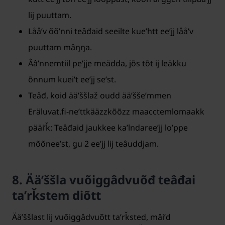
lij puuttam.
Lååʹv õõʹnni teâđaid seeilte kueʹhtt eeʹjj lååʹv
puuttam mâŋŋa.
Ââʹnnemtiil peʹjje meädda, jõs tõt ij leäkku
õnnum kueiʹt eeʹjj seʹst.
Teâđ, koid ääʹššlaž oudd ääʹššeʹmmen
Eräluvat.fi-neʹttkääzzkõõzz maacctemlomaakk
pääiʹǩ: Teâđaid jaukkee kaʹlndareeʹjj loʹppe
mõõneeʹst, ǥu 2 eeʹjj lij teâuddjam.
8. Ääʹššla vuõiggâdvuõđ teâđai
taʹrǩstem diõtt
Ääʹššlast lij vuõiggâdvuõtt taʹrǩsted, mâiʹd