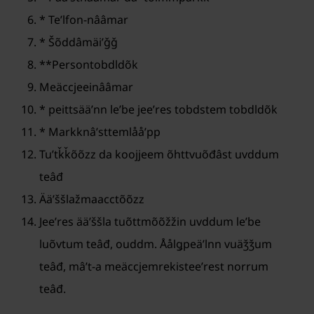
* Teʹlfon-nââmar
* Šõddâmäiʹǧǧ
**Persontobdldõk
Meäccjeeinââmar
* peittsääʹnn leʹbe jeeʹres tobdstem tobdldõk
* Markknâʹsttemlååʹpp
Tuʹtǩǩõõzz da koojjeem õhttvuõđâst uvddum
teâđ
Ääʹššlažmaacctõõzz
Jeeʹres ääʹššla tuõttmõõžžin uvddum leʹbe
luõvtum teâđ, ouddm. Åålǥpeäʹlnn vuäǯǯum
teâđ, mâʹt-a meäccjemrekisteeʹrest norrum
teâđ.