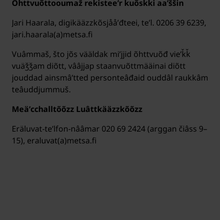
Õhttvuõttooumaž rekisteeʹr kuõskki aaʹššin
Jari Haarala, digikääzzkõsjååʹđteei, teʹl. 0206 39 6239,
jari.haarala(a)metsa.fi
Vuâmmaš, što jõs vääldak miʹjjid õhttvuõđ vieʹǩǩ
vuäǯǯam diõtt, vââjjap staanvuõttmääinai diõtt
jouddad ainsmâʹtted personteâđaid ouddâl raukkâm
teâuddjummuš.
Meäʹcchalltõõzz Luâttkääzzkõõzz
Eräluvat-teʹlfon-nââmar 020 69 2424 (arggan čiâss 9–
15), eraluvat(a)metsa.fi