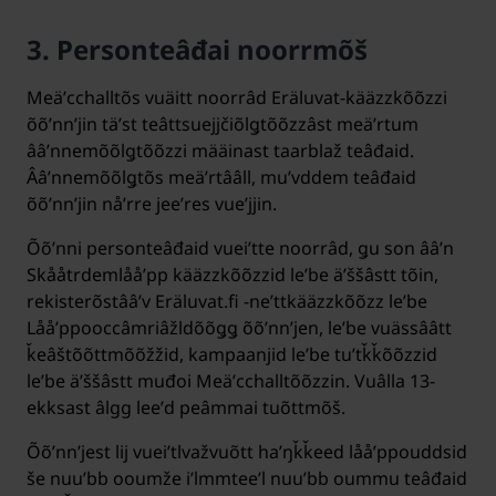
3. Personteâđai noorrmõš
Meäʹcchalltõs vuäitt noorrâd Eräluvat-kääzzkõõzzi
õõʹnnʼjin täʹst teâttsuejjčiõlǥtõõzzâst meäʹrtum
ââʹnnemõõlǥtõõzzi määinast taarblaž teâđaid.
Ââʹnnemõõlǥtõs meäʹrtââll, muʹvddem teâđaid
õõʹnnʼjin nåʹrre jeeʹres vueʹjjin.
Õõʹnni personteâđaid vueiʹtte noorrâd, ǥu son ââʹn
Skååtrdemlååʹpp kääzzkõõzzid leʹbe äʹššâstt tõin,
rekisterõstââʹv Eräluvat.fi -neʹttkääzzkõõzz leʹbe
Lååʹppooccâmriâžldõõǥǥ õõʹnnʼjen, leʹbe vuässââtt
ǩeâštõõttmõõžžid, kampaanjid leʹbe tuʹtǩǩõõzzid
leʹbe äʹššâstt muđoi Meäʹcchalltõõzzin. Vuâlla 13-
ekksast âlgg leeʹd peâmmai tuõttmõš.
Õõʹnnʼjest lij vueiʹtlvažvuõtt haʹŋǩǩeed lååʹppouddsid
še nuuʹbb ooumže iʹlmmteeʹl nuuʹbb oummu teâđaid