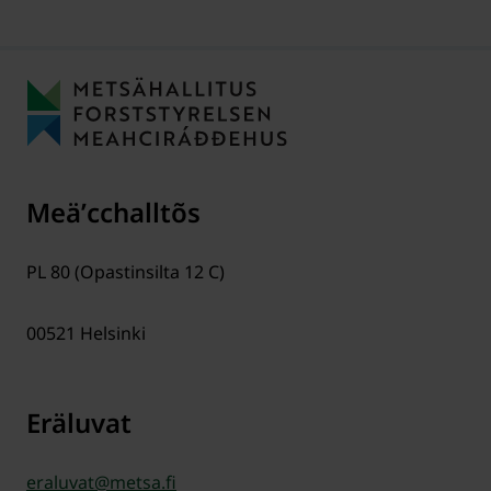
Meäʹcchalltõs
PL 80 (Opastinsilta 12 C)
00521
Helsinki
Eräluvat
eraluvat@metsa.fi