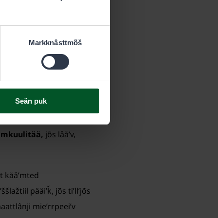
ââʹjeeǩâni õhttvuõđâst
 ääʹššlažkääzzkõʹsse.
Markknâsttmõš
kõõzz pääiʹǩ kå. lååʹv,
Seän puk
âmkuulitää,
jõs lååʹv,
itt kååʹmted
žtiil pääiʹǩ, jõs tiʹllʼjõs
maattlânji mieʹrrpeeiʹv