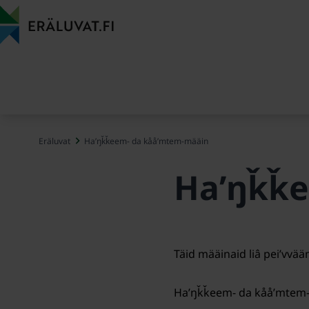
Cuåkkâl
siiskže
Eräluvat
Haʹŋǩǩeem- da kååʹmtem-määin
Haʹŋǩǩe
Täid määinaid liâ peiʹvvää
Haʹŋǩǩeem- da kååʹmtem-