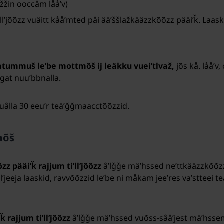
žin ooccâm lååʹv)
iʹllʼjõõzz vuäitt kååʹmted pâi ääʹššlažkääzzkõõzz pääiʹǩ. La
mtummuš leʹbe mottmõš ij leäkku vueiʹtlvaž,
jõs kå. lååʹv
ggat nuuʹbbnalla.
vuâlla 30 eeuʹr teäʹǧǧmaacctõõzzid.
mõš
z pääiʹǩ rajjum tiʹllʼjõõzz
âʹlǧǧe mäʹhssed neʹttkääzzkõõzz
tiʹllʼjeeja laaskid, ravvõõzzid leʹbe ni måkam jeeʹres vaʹstteei
 rajjum tiʹllʼjõõzz
âʹlǧǧe mäʹhssed vuõss-sââʹjest mäʹhssem