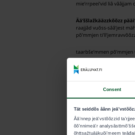
mieʹrrpeeiʹvid liâ vââjjam 
Ääʹššlažkääzzkõõzz pääi
raajjâd vuõss-sââʹjest mäh
põʹmmjen tiʹllʼjemravvõõ
taarbšeʹmmen põʹmmjen ti
Taarbšeʹmmen ääʹššlažkää
vueiʹtte lââʹzzted 3,50 eeuʹ
Consent
Laaskin mahssi takaio
pâi laasktemlââʹss.
Tät seiddõs âânn jeäʹvstõõz
Põõrǥâs- da õutstõsääʹ
Ââʹnnep jeäʹvstõõzzid taʹrjje
mahssi põrggsest/õuts
õõʹnnimeäʹr analysâsttmõʹšše.
lââʹzzet laasktemlââʹzz
õhttsažtuâjjkuõiʹmeem teâđaid