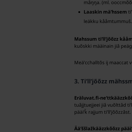
mâŋŋa. (ml. ooccmõõž
Laaskin mäʹhssem
t
leäkku kååmtummuš.
Mahssum tiʹllʼjõõzz kåå
kuõskki määinain jiâ peä
Meäʹcchalltõs ij maaccat 
3. Tiʹllʼjõõzz mähss
Eräluvat.fi-neʹttkääzzkõõz
tuâjjtuejjeei jiâ vuõlttâd 
pääiʹǩ rajjum tiʹllʼjõõzzâst.
Ääʹššlažkääzzkõõzz pääiʹǩ