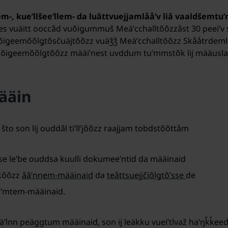
m-, kueʹllšeeʹllem- da luâttvuejjamlååʹv liâ vaaldšemt
s vuäitt ooccâd vuõiǥummuš Meäʹcchalltõõzzâst 30 peeiʹv seʹ
õiǥeemõõlǥtõsčuäjtõõzz vuäǯǯ Meäʹcchalltõõzz Skååtrdeml
uõiǥeemõõlǥtõõzz määiʹnest uvddum tuʹmmstõk lij määusla
ääin
ʹst, što son lij ouddâl tiʹllʼjõõzz raajjam tobdstõõttâm
sse leʹbe ouddsa kuulli dokumeeʹntid da määinaid
zkõõzz
ââʹnnem-määinaid
da
teâttsuejjčiõlǥtõʹsse
de
åʹmtem-määinaid.
dpeäʹlnn peäggtum määinaid, son ij leäkku vueiʹtlvaž haʹŋǩǩeed 