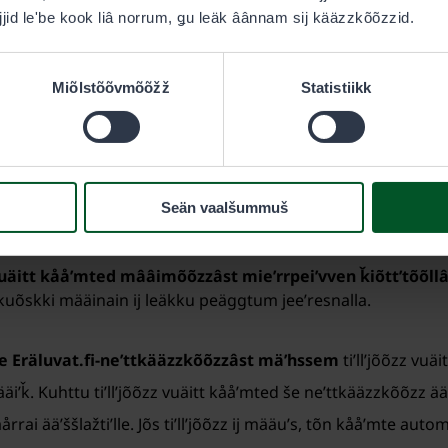
jjid leʹbe kook liâ norrum, ǥu leäk âânnam sij kääzzkõõzzid.
kai ooudâst peäggtum čiõʹlǧǧummšest, tiʹllʼjeei âlgg leeʹd m
äʹššlažkääzzkõʹsse de ǩeâmppvaʹrrjõõzzin Luâttkääzzkõõzzi
Miõlstõõvmõõžž
Statistiikk
tmõš leʹbe kååmtummuš
eiʹtlvaž aainâs Meäʹcchalltõõzz Skååtrdemlooʹvi ääʹššlažkääzz
Seän vaalšummuš
kuõskki määinai meâldlânji.
vuäitt kååʹmted mââimõõzzâst mieʹrrpeiʹvven ǩiõttʼtõõll
uõskki määinain ij leäkku peäggtum jeeʹresnalla.
be Eräluvat.fi-neʹttkääzzkõõzzâst mäʹhssem
tiʹllʼjõõzz vuä
ʹǩ. Kuhttu tiʹllʼjõõzz vuäitt kååʹmted še neʹttkääzzkõõzz ääʹššla
rai ääʹššlažtiʹlle. Jõs tiʹllʼjõõzz ij määuʹs, tõn kååʹmte auto