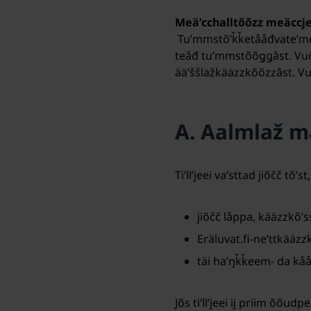
Meäʹcchalltõõzz meäccje
Tuʹmmstõʹǩǩe
tååđvateʹme
teâđ tuʹmmstõõǥǥâst. Vu
ääʹššlažkääzzkõõzzâst. V
A. Aalmlaž m
Tiʹllʼjeei vaʹsttad jiõčč tõ
jiõčč låppa, kääzzkõʹ
Eräluvat.fi-neʹttkääz
täi
haʹŋǩǩeem- da kå
Jõs tiʹllʼjeei ij priim õõu