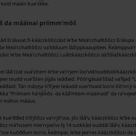
 koid määin kueʹsǩǩe.
jjmõš da määinai priimmʼmõš
aajjâd Eräluvat.fi-kääzzkõõzzâst leʹbe Meäʹcchalltõõzz Erälupa
 še Meäʹcchalltõõzz vaʹldduum lååʹppkaaupšeei. Ǩeâmppvaʹrr
zzâst leʹbe Meäʹcchalltõõzz Luâttkääzzkõõzzi ääʹššlažkääzzkõ
ʼjeei lââʹzzat vuäʹsttem leʹbe vaʹrrjem looʹvid/ouddsid/kääzzk
ʼjeei teudd vueʹššen jiijjâs teâđaid. Põõrǥâsääʹššlaž vaʹlljad
eâđaid. Tän mâŋŋa tiʹllʼjeei teâudd vueiʹtlvaid looʹvi õõʹnnʼji 
ikka “Priimam haʹŋǩǩõs- da kååʹmtem-määinaid” da raʹvvjeel t
eei mähss määus.
t kueʹđđed tiʹllʼjõõzz vaʹrrjõʹsse, jõs lååʹv, kääzzkõõzz leʹb
llʼjõõzz mäʹhssem mieʹrrpeiʹvv lij 14 sutkkâd ouddâl lååʹv, kää
õʹsse kuõđđum looʹvi, ǩeâmpai, leʹbe jeeʹres kääzzkõõzzi da