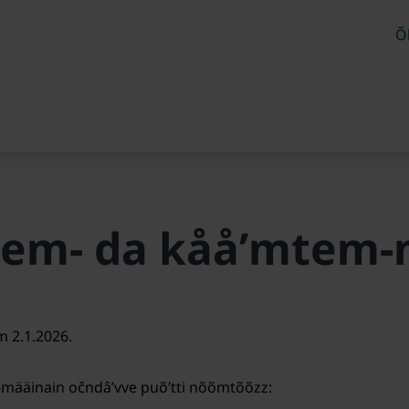
Õ
em- da kååʹmtem-
m 2.1.2026.
määinain očndâʹvve puõʹtti nõõmtõõzz: