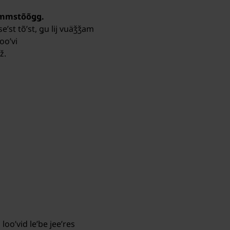
uʹmmstõõǥǥ.
st tõʹst, ǥu lij vuäǯǯam
ooʹvi
ž.
looʹvid leʹbe jeeʹres