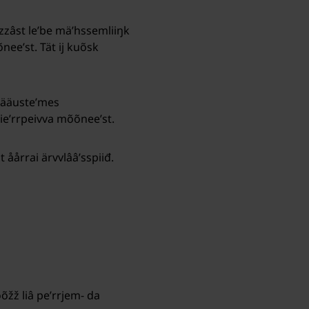
õõzzâst leʹbe mäʹhssemliiŋk
neeʹst. Tät ij kuõsk
 määusteʹmes
mieʹrrpeivva mõõneeʹst.
 åårrai ärvvlââʹsspiiđ.
žž liâ peʹrrjem- da