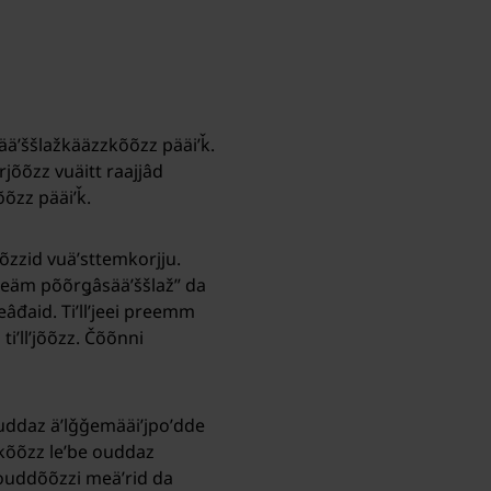
 ääʹššlažkääzzkõõzz pääiʹǩ.
jõõzz vuäitt raajjâd
õzz pääiʹǩ.
õõzzid vuäʹsttemkorjju.
 “Leäm põõrǥâsääʹššlaž” da
teâđaid. Tiʹllʼjeei preemm
iʹllʼjõõzz. Čõõnni
e ouddaz äʹlǧǧemääiʹjpoʹdde
zzkõõzz leʹbe ouddaz
 ouddõõzzi meäʹrid da