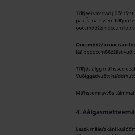
Tiʹllʼjeei vaʹsttad jiõčč t
pääiʹǩ mäʹhssem tiʹllʼjõõz
ooccmõõžžin occum looʹvid i
Ooccmõõžžin ooccâm lo
lååʹppooccmõõžžâst vuõltte
Tiʹllʼjõs âlgg mäʹhssed ce
Vuõiggâdvuõtt hâʹddmuttsi
Mäʹhssemravvõs tåimmai 
4. Åålǥasmetteemâ
Laask määuʹsǩâni kuâđđmõ