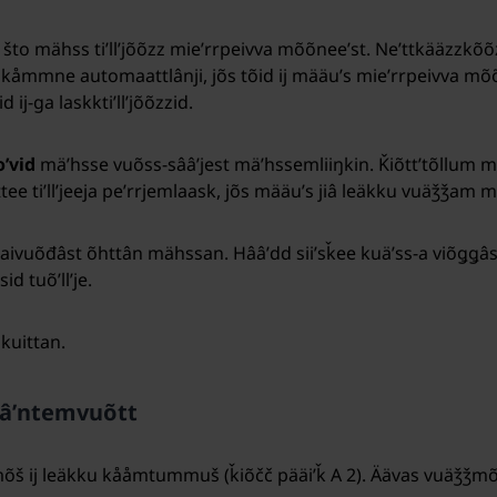
õʹst, što mähss tiʹllʼjõõzz mieʹrrpeivva mõõneeʹst. Neʹttkääzzk
z kåmmne automaattlânji, jõs tõid ij määuʹs mieʹrrpeivva mõõ
j-ga laskktiʹllʼjõõzzid.
oʹvid
mäʹhsse vuõss-sââʹjest mäʹhssemliiŋkin. Ǩiõttʼtõllum
e tiʹllʼjeeja peʹrrjemlaask, jõs määuʹs jiâ leäkku vuäǯǯam 
âlaivuõđâst õhttân mähssan. Hââʹdd siiʹsǩee kuäʹss-a viõǥǥâst
d tuõʹllʼje.
kuittan.
âʹntemvuõtt
š ij leäkku kååmtummuš (ǩiõčč pääiʹǩ A 2). Äävas vuäǯǯmõõ