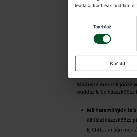
teâđaid, koid leäk ouddam siʹ
Jõs tiʹllʼjemraajjmõš rätk
Consent
Meäʹcchalltõõzz Erälupa ä
Taarblaž
Selection
2. Tiʹllʼjõõzz mot
Tiʹllʼjõõzz mottmõš
lij vu
Ǩieʹldd
ouddaz leʹbe kääzzkõõzz 
Määusteʹmes tiʹllʼjõõzz 
ouddaz leʹbe kääzzkõõzz k
Mäʹhssemliiŋkin leʹ
ääʹššlažkääzzkõõzz pääi
lij õhttuum åårrmen åår