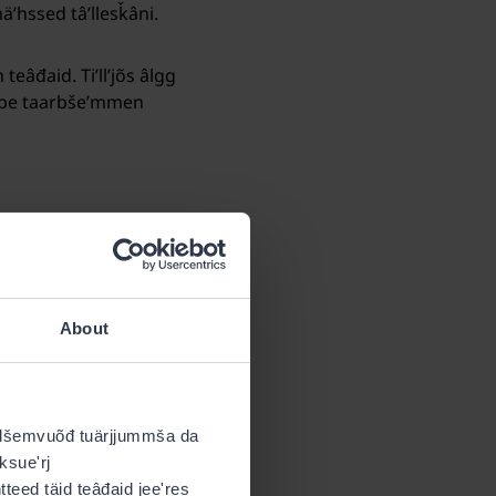
mäʹhssed tâʹllesǩâni.
 teâđaid. Tiʹllʼjõs âlgg
leʹbe taarbšeʹmmen
õzz
. Laskktiʹllʼjõõzzid
About
ktemtiʹllʼjõõzzid lââʹzzte
llen lij laskk. Laaskin
nallšemvuõđ tuärjjummša da
äʹššlaž laaskid jiâ
ksueʹrj
teed täid teâđaid jeeʹres