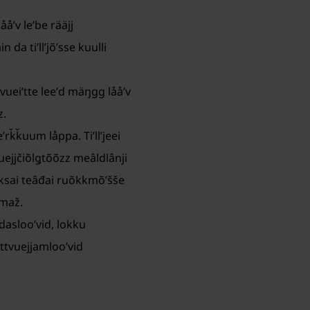
åʹv leʹbe rääjj
da tiʹllʼjõʹsse kuulli
 vueiʹtte leeʹd mäŋgg lååʹv
z.
eʹrǩǩuum låppa. Tiʹllʼjeei
suejjčiõlǥtõõzz meâldlânji
 -ekksai teâđai ruõkkmõʹšše
umaž.
daslooʹvid, lokku
âttvuejjamlooʹvid