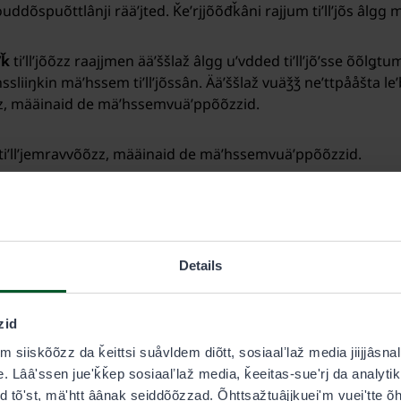
ouddõspuõttlânji rääʹjted. Ǩeʹrjjõõđǩâni rajjum tiʹllʼjõs âlgg 
ʹǩ
tiʹllʼjõõzz raajjmen ääʹššlaž âlgg uʹvdded tiʹllʼjõʹsse õõlǥtum
ssliiŋkin mäʹhssem tiʹllʼjõssân. Ääʹššlaž vuäǯǯ neʹttpååšta 
zz, määinaid de mäʹhssemvuäʹppõõzzid.
ʹllʼjemravvõõzz, määinaid de mäʹhssemvuäʹppõõzzid.
zzkõõzz pääiʹǩ vuäitt raajjâd laaskin mäʹhssem tiʹllʼjõ
r laasktemlââʹss (sis. alv).
Details
ummust âlgg leeʹd läʹddlaž persontobdldõk. Takaioummi laas
zid
ššlain ääʹššlažkääzzkõõzz pääiʹǩ tiʹllʼjeʹmmen mäʹhssem nääʹ
em siiskõõzz da ǩeittsi suåvldem diõtt, sosiaalʼlaž media jiijjâs
tõõzzâst âlgg leeʹd läʹddlaž Y-tobdldõk. Põõrǥâs-/õutstõs- ä
 Lââʹssen jueʹǩǩep sosiaalʼlaž media, ǩeeitas-sueʹrj da analytik
, jõs jeeʹresnallšem mäʹhssemnääʹll jiâ vueiʹt taʹrjjeed.
 tõʹst, mäʹhtt âânak seiddõõzzad. Õhttsažtuâjjkueiʹm vueiʹtte õht