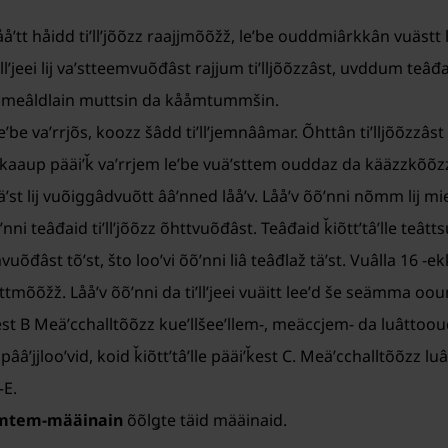
åʹtt håidd tiʹllʼjõõzz raajjmõõžž, leʹbe ouddmiârkkân vuästt lå
ʼjeei lij vaʹstteemvuõđâst rajjum tiʹlljõõzzâst, uvddum teâđain 
 meâldlain muttsin da kååmtummšin.
eʹbe vaʹrrjõs, koozz šâdd tiʹllʼjemnââmar. Õhttân tiʹlljõõzzâst
tkaaup pääiʹǩ vaʹrrjem leʹbe vuäʹsttem ouddaz da kääzzkõõz
ǩeäʹst lij vuõiggâdvuõtt ââʹnned lååʹv. Lååʹv õõʹnni nõmm lij mi
nni teâđaid tiʹllʼjõõzz õhttvuõđâst. Teâđaid ǩiõttʼtâʹlle teâtt
teemvuõđâst tõʹst, što looʹvi õõʹnni liâ teâđlaž täʹst. Vuâlla 16
mõõžž. Lååʹv õõʹnni da tiʹllʼjeei vuäitt leeʹd še seämma oo
est B Meäʹcchalltõõzz kueʹllšeeʹllem-, meäccjem- da luâttoou
ââʹjjlooʹvid, koid ǩiõttʼtâʹlle pääiʹǩest C. Meäʹcchalltõõzz lu
–E.
ʹmtem-määinain
õõlǥte täid määinaid.