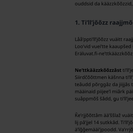
ouddsid da kääzzkõõzzid,
1. Tiʹllʼjõõzz raa
Lååʹpptiʹllʼjõõzz vuäitt r
Looʹvid vueiʹtte kaaupšed
Eräluvat.fi-neʹttkääzzkõõ
Neʹttkääzzkõõzzâst
tiʹll
Siirdčõõttmen käšnna tiʹll
teâudd põrggâz da jiijjâs t
määinaid piijeeʹl miârk pä
suåppmõš šâdd, ǥu tiʹllʼj
Ǩeʹrjjõõttâm ääʹššlaž vuäit
lij pâʹjjel 14 sutkkâd. Tiʹ
äʹlǧǧemääiʹjpoodd. Vaʹrrj