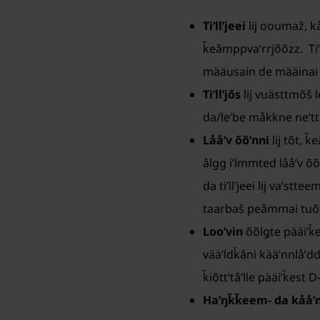
Tiʹllʼjeei
lij ooumaž, kå
ǩeâmppvaʹrrjõõzz. Tiʹll
määusain de määinai
Tiʹllʼjõs
lij vuästtmõš l
da/leʹbe måkkne neʹt
Lååʹv õõʹnni
lij tõt, 
âlgg iʹlmmted lååʹv õõʹ
da tiʹllʼjeei lij vaʹst
taarbaš peâmmai tuõtt
Looʹvin
õõlǥte pääiʹǩ
vääʹldǩâni kääʹnnlåʹddp
ǩiõttʼtâʹlle pääiʹǩest D
Haʹŋǩǩeem- da kåå