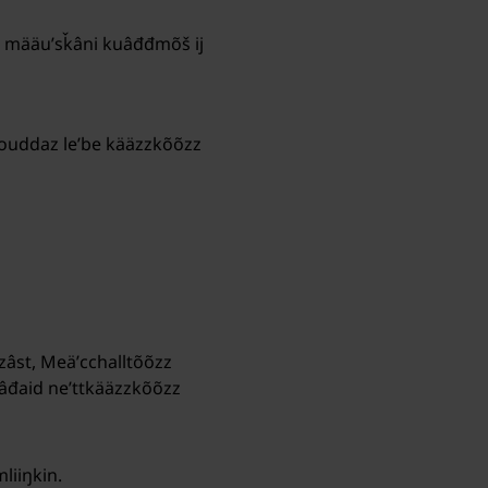
ask määuʹsǩâni kuâđđmõš ij
, ouddaz leʹbe kääzzkõõzz
âst, Meäʹcchalltõõzz
 teâđaid neʹttkääzzkõõzz
liiŋkin.