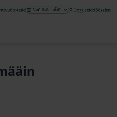
httvuõtt-teâđ
Ooʒʒ seiddõõzzâst
Nuõrttsääʹmǩiõll
määin