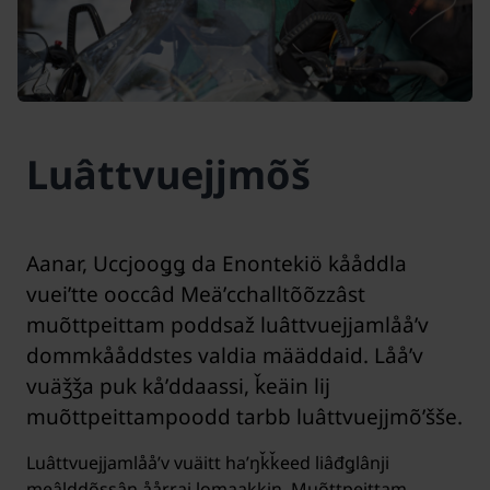
Luâttvuejjmõš
Aanar, Uccjooǥǥ da Enontekiö kååddla
vueiʹtte ooccâd Meäʹcchalltõõzzâst
muõttpeittam poddsaž luâttvuejjamlååʹv
dommkååddstes valdia määddaid. Lååʹv
vuäǯǯa puk kåʹddaassi, ǩeäin lij
muõttpeittampoodd tarbb luâttvuejjmõʹšše.
Luâttvuejjamlååʹv vuäitt haʹŋǩǩeed liâđǥlânji
meâlddõssân åårrai lomaakkin. Muõttpeittam