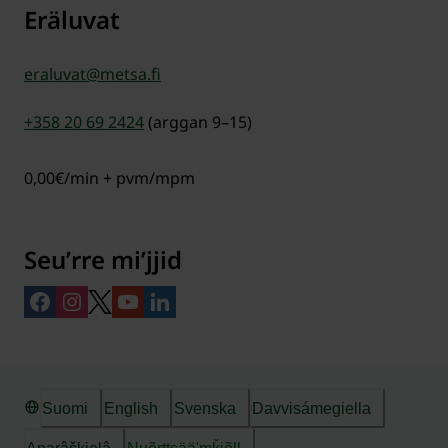
Eräluvat
eraluvat@metsa.fi
+358 20 69 2424
(arggan 9–15)
0,00€/min + pvm/mpm
Seuʹrre miʹjjid
Suomi
English
Svenska
Davvisámegiella