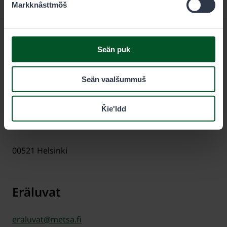
Markknâsttmõš
Seän puk
Seän vaalšummuš
Meäʹcchalltõs
Ǩieʹldd
PL 80 (Opastinsilta 12 C)
00521
Helsinki
Eräluvat
eraluvat@metsa.fi