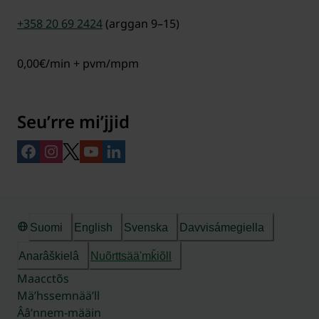
+358 20 69 2424
(arggan 9–15)
0,00€/min + pvm/mpm
Seuʹrre miʹjjid
Suomi
English
Svenska
Davvisámegiella
Anarâškielâ
Nuõrttsääʹmǩiõll
Maacctõs
Mäʹhssemnääʹll
Ââʹnnem-määin