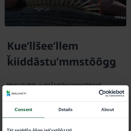
Kueʹllšeeʹllem
ǩiiddâstuʹmmstõõǥǥ
Meäʹcchalltõs oudd ǩiiddâstuʹmmstõõǥǥid
kueʹllšeellmõõžžâst valdia vuuʹdin. Ǩiiddâstuʹmmstõk
čuäʹjat, mõõn jiânnai jäänmõssân vueiʹtte šeeʹlled
koon-a valdia vuuʹdest.
Consent
Details
About
Viõǥǥâst åårrai
Tät seiddõs âânn jeäʹvstõõzzid