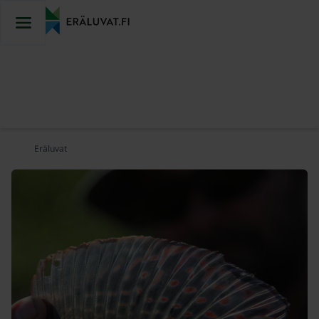
Cuåkkâl
siiskže
Eräluvat