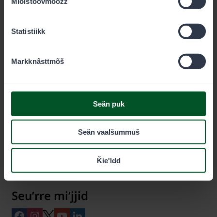
Miõlstõõvmõõžž
PL 80 (Opastinsilta 12 C)
Statistiikk
00521
Helsinki
Markknâsttmõš
Eräluvat
Seän puk
eraluvat@metsa.fi
+358 20 69 2424
(arggan 9–15)
Seän vaalšummuš
0,00€/min + pvm/mpm
Ǩieʹldd
Seuʹrre miʹjjid