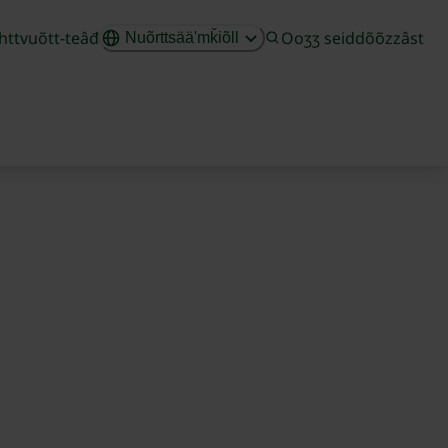
httvuõtt-teâđ
Ooʒʒ seiddõõzzâst
Nuõrttsääʹmǩiõll