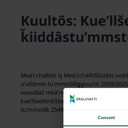
Kuultõs: Kueʹllš
ǩiiddâstuʹmms
Meäʹcchalltõs lij Meäʹcchalltõõzzâst uvdd
uʹvddmes tuʹmmstõõǥǥivuiʹm 2550/2025/
vooudlaž meäʹrid Meäʹcchalltõõzz vaaldš
kueʹlšeellmõʹšše. Tuʹmmstõk 2550/2025
tuʹmmstõk 2549/2025 jeeʹres Lääʹddjân
Consent