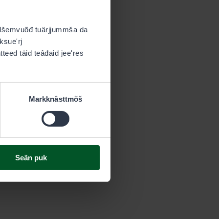
,
nallšemvuõđ tuärjjummša da
ksueʹrj
teed täid teâđaid jeeʹres
Markknâsttmõš
Seän puk