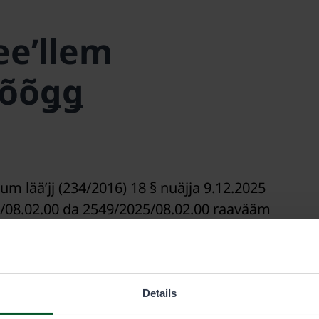
eeʹllem
tõõǥǥ
um lääʹjj (234/2016) 18 § nuäjja 9.12.2025
08.02.00 da 2549/2025/08.02.00 raavääm
mest åårrai riikk čääʹccvuuʹdi âânnmõõžžâst
 kuâskk jânnamtiõđlânji säʹmmlai dommvuuʹd da
nam.
Details