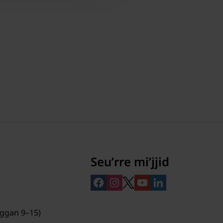
Seuʹrre miʹjjid
rggan 9–15)