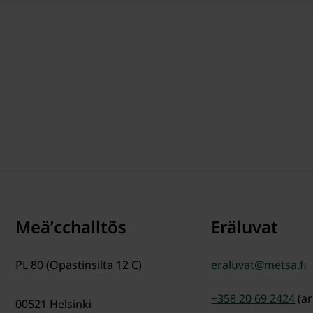
Meäʹcchalltõs
Eräluvat
PL 80 (Opastinsilta 12 C)
eraluvat@metsa.fi
+358 20 69 2424
(a
00521
Helsinki