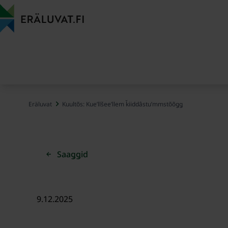
Cuåkkâl
siiskže
Eräluvat
Kuultõs: Kueʹllšeeʹllem ǩiiddâstuʹmmstõõǥǥ
Saaǥǥid
9.12.2025