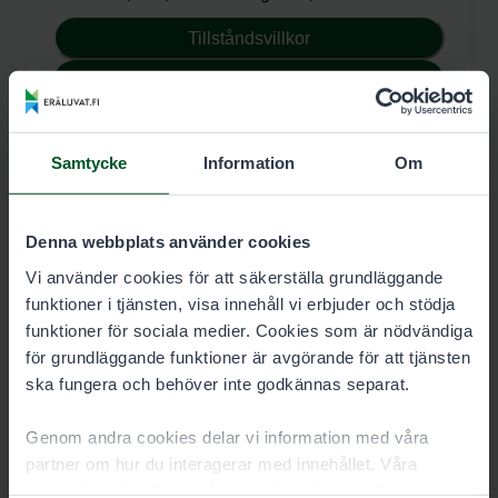
Tillståndsvillkor
Reservera tillstånd
Samtycke
Information
Om
Rikstäckande spårtillstånd, säsong
Denna webbplats använder cookies
Prislista
Vi använder cookies för att säkerställa grundläggande
Säsong
funktioner i tjänsten, visa innehåll vi erbjuder och stödja
funktioner för sociala medier. Cookies som är nödvändiga
Vuxen 100,00 €,
15–17-åringar 50,00 €
för grundläggande funktioner är avgörande för att tjänsten
ska fungera och behöver inte godkännas separat.
Tillståndsvillkor
Reservera tillstånd
Genom andra cookies delar vi information med våra
partner om hur du interagerar med innehållet. Våra
partner kan kombinera denna information med annan