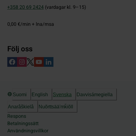
+358 20 69 2424
(vardagar kl. 9–15)
0,00 €/min + lna/msa
Följ oss
Suomi
English
Svenska
Davvisámegiella
Anarâškielâ
Nuõrttsääʹmǩiõll
Respons
Betalningssätt
Användningsvillkor