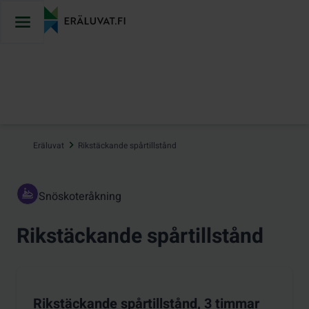
Hoppa
till
innehåll
Eräluvat
Rikstäckande spårtillstånd
Snöskoteråkning
Rikstäckande spårtillstånd
Rikstäckande spårtillstånd, 3 timmar