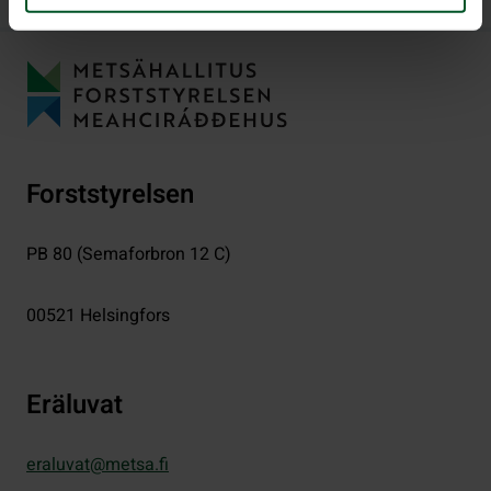
Forststyrelsen
PB 80 (Semaforbron 12 C)
00521
Helsingfors
Eräluvat
eraluvat@metsa.fi