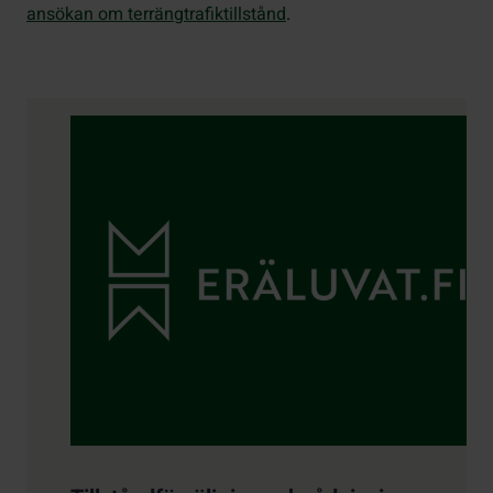
ansökan om terrängtrafiktillstånd
.
Kontaktuppgifter