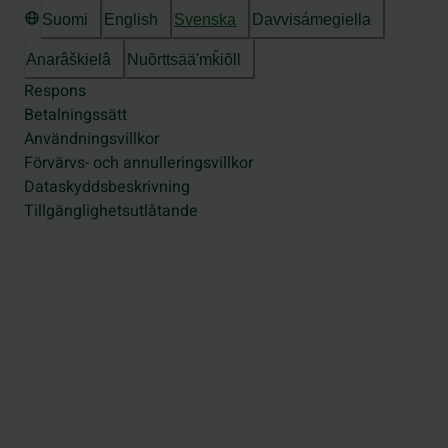
Suomi
English
Svenska
Davvisámegiella
Anarâškielâ
Nuõrttsääʹmǩiõll
Respons
Betalningssätt
Användningsvillkor
Förvärvs- och annulleringsvillkor
Dataskyddsbeskrivning
Tillgänglighetsutlåtande