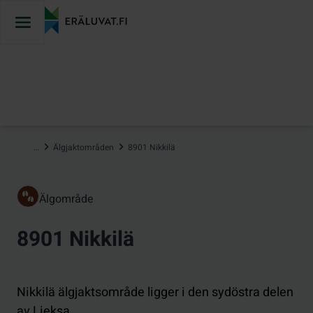
Hoppa
till
innehåll
…
Älgjaktområden
8901 Nikkilä
Älgområde
8901 Nikkilä
Nikkilä älgjaktsområde ligger i den sydöstra delen
av Lieksa.