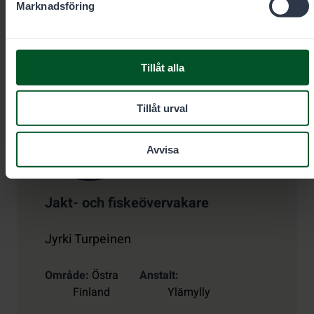
markus.pekkinen@metsa.fi
Marknadsföring
Tillåt alla
Tillåt urval
Avvisa
Jakt- och fiskeövervakare
Jyrki Turpeinen
Område
Östra
Anstalt
Finland
Ylämylly