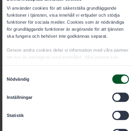
Vi använder cookies för att säkerställa grundläggande
funktioner i tjänsten, visa innehåll vi erbjuder och stödja
funktioner för sociala medier. Cookies som är nödvändiga
Specialsakkunnig inom jakt
för grundläggande funktioner är avgörande för att tjänsten
ska fungera och behöver inte godkännas separat.
Markus Pekkinen
Genom andra cookies delar vi information med våra partner
om hur du interagerar med innehållet. Våra partner kan
Område
Södra Finland (viltvård), Norra
kombinera denna information med annan information som
Savolax och Norra Karelen (jakt och
du har gett dem eller som de har samlat in när du har
Samtyckesval
utarrendering av jaktområden)
använt deras tjänster. Du kan välja vilka cookies du vill
Nödvändig
Anstalt
tillåta nedan.
Lieksa
Inställningar
+358401959191
Statistik