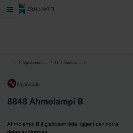
Hoppa
till
innehåll
…
Älgjaktområden
8848 Ahmolampi B
Älgområde
8848 Ahmolampi B
Ahmolampi B älgjaktsområde ligger i den norra
delen av Nurmes.