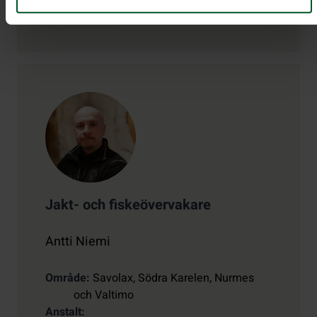
markus.pekkinen@metsa.fi
Jakt- och fiskeövervakare
Antti Niemi
Område
Savolax, Södra Karelen, Nurmes
och Valtimo
Anstalt