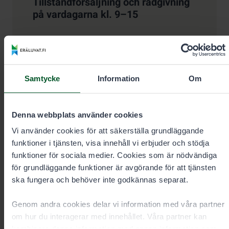
Tillståndförsäljning och rådgivning
på vardagarna kl. 9–15
+35820692424
Samtalskostnad
0,00 €/min + msa/lna.
Samtycke
Information
Om
Brådskande beställningar alltid per telefon.
Denna webbplats använder cookies
Vi använder cookies för att säkerställa grundläggande
eraluvat@metsa.fi
funktioner i tjänsten, visa innehåll vi erbjuder och stödja
funktioner för sociala medier. Cookies som är nödvändiga
för grundläggande funktioner är avgörande för att tjänsten
ska fungera och behöver inte godkännas separat.
Kontaktuppgifter
Genom andra cookies delar vi information med våra partner
om hur du interagerar med innehållet. Våra partner kan
kombinera denna information med annan information som