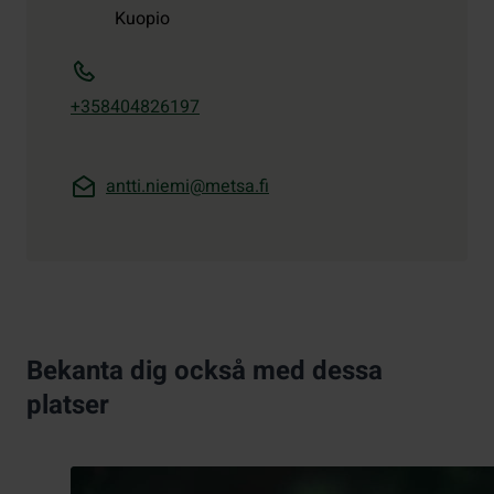
Kuopio
+358404826197
antti.niemi@metsa.fi
Bekanta dig också med dessa
platser