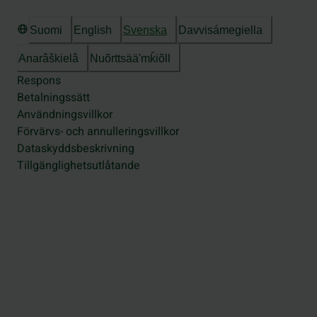
Suomi
English
Svenska
Davvisámegiella
Anarâškielâ
Nuõrttsääʹmǩiõll
Respons
Betalningssätt
Användningsvillkor
Förvärvs- och annulleringsvillkor
Dataskyddsbeskrivning
Tillgänglighetsutlåtande