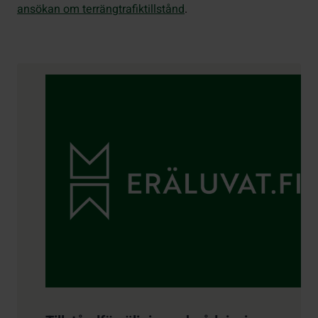
ansökan om terrängtrafiktillstånd
.
Kontaktuppgifter