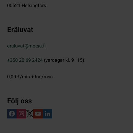
00521
Helsingfors
Eräluvat
eraluvat@metsa.fi
+358 20 69 2424
(vardagar kl. 9–15)
0,00 €/min + lna/msa
Följ oss