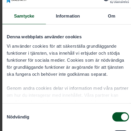
Specialsakkunnig inom jakt
Samtycke
Information
Om
Timo Ruuska
Område
Mellersta
Anstalt
Denna webbplats använder cookies
Finland
Jyväskylä
Vi använder cookies för att säkerställa grundläggande
funktioner i tjänsten, visa innehåll vi erbjuder och stödja
funktioner för sociala medier. Cookies som är nödvändiga
+358401869724
för grundläggande funktioner är avgörande för att tjänsten
ska fungera och behöver inte godkännas separat.
timo.ruuska@metsa.fi
Genom andra cookies delar vi information med våra partner
om hur du interagerar med innehållet. Våra partner kan
kombinera denna information med annan information som
du har gett dem eller som de har samlat in när du har
Samtyckesval
använt deras tjänster. Du kan välja vilka cookies du vill
Nödvändig
tillåta nedan.