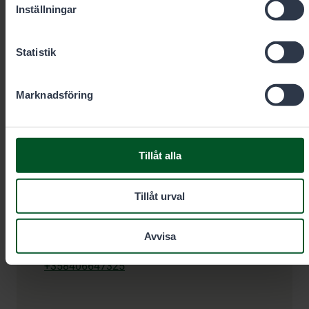
Inställningar
Statistik
Jakt- och fiskeövervakare
Marknadsföring
Heikki Taipale
Tillåt alla
Område
Västra och Mellersta
Finland
Anstalt
Tillåt urval
Orivesi
Avvisa
+358406647325