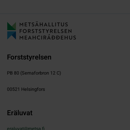
Forststyrelsen
PB 80 (Semaforbron 12 C)
00521
Helsingfors
Eräluvat
eraluvat@metsa.fi