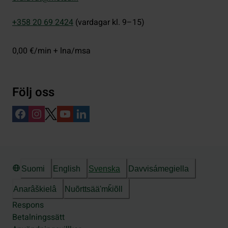
+358 20 69 2424
(vardagar kl. 9–15)
0,00 €/min + lna/msa
Följ oss
Suomi
English
Svenska
Davvisámegiella
Anarâškielâ
Nuõrttsääʹmǩiõll
Respons
Betalningssätt