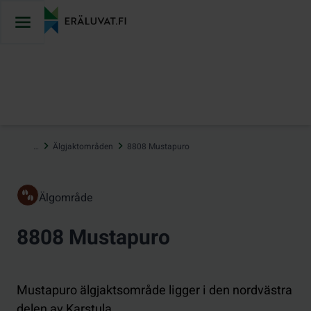
Hoppa
till
innehåll
…
Älgjaktområden
8808 Mustapuro
Älgområde
8808 Mustapuro
Mustapuro älgjaktsområde ligger i den nordvästra
delen av Karstula.