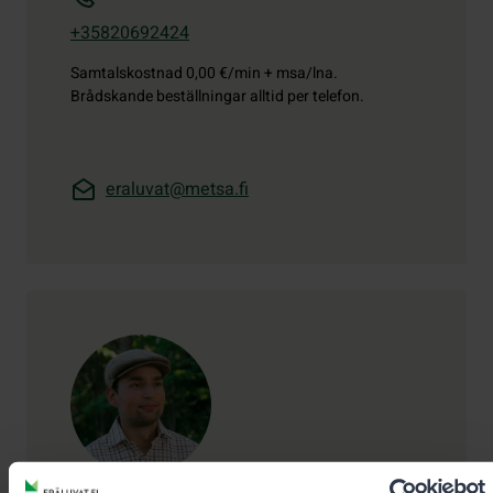
+35820692424
Samtalskostnad
0,00 €/min + msa/lna.
Brådskande beställningar alltid per telefon.
eraluvat@metsa.fi
Kontaktuppgifter