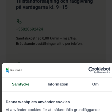
Tillståndförsäljning och rådgivning
på vardagarna kl. 9–15
+35820692424
Samtalskostnad
0,00 €/min + msa/lna.
Brådskande beställningar alltid per telefon.
eraluvat@metsa.fi
Samtycke
Information
Om
Kontaktuppgifter
Denna webbplats använder cookies
Vi använder cookies för att säkerställa grundläggande