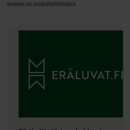
ansökan om terrängtrafiktillstånd
.
Kontaktuppgifter