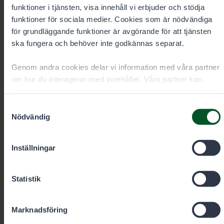
funktioner i tjänsten, visa innehåll vi erbjuder och stödja
funktioner för sociala medier. Cookies som är nödvändiga
för grundläggande funktioner är avgörande för att tjänsten
ska fungera och behöver inte godkännas separat.
Specialsakkunnig inom jakt
Genom andra cookies delar vi information med våra partner
Janne Miettinen
om hur du interagerar med innehållet. Våra partner kan
kombinera denna information med annan information som
Område
Anstalt
du har gett dem eller som de har samlat in när du har
Samtyckesval
Kajanaland
Puolanka
använt deras tjänster. Du kan välja vilka cookies du vill
Nödvändig
tillåta nedan.
Inställningar
+358403551545
Statistik
janne.miettinen@metsa.fi
Marknadsföring