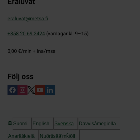
Eräluvat
eraluvat@metsa.fi
+358 20 69 2424
(vardagar kl. 9–15)
0,00 €/min + lna/msa
Följ oss
Suomi
English
Svenska
Davvisámegiella
Anarâškielâ
Nuõrttsääʹmǩiõll