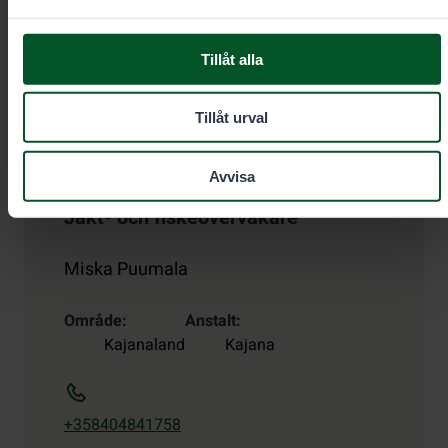
Tillåt alla
Tillåt urval
Avvisa
Jakt- och fiskeövervakare
Miska Puumala
Område
Anstalt
Kajanaland
Kajana
+358404841758