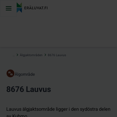
Hoppa
till
innehåll
…
Älgjaktområden
8676 Lauvus
Älgområde
8676 Lauvus
Lauvus älgjaktsområde ligger i den sydöstra delen
av Kuhmo.