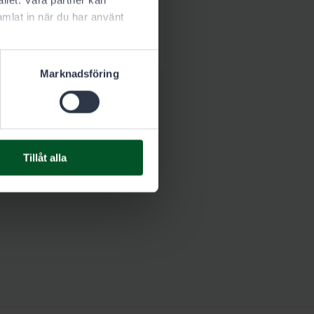
llet. Våra partner kan
mlat in när du har använt
Ladda ner
35.8 kB
Marknadsföring
Tillåt alla