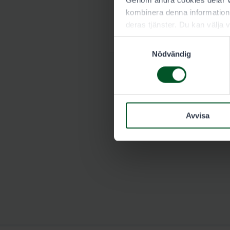
Genom andra cookies delar vi
kombinera denna information 
Garmin karta öve
deras tjänster. Du kan välja v
7603-rahustenaho-le
Samtyckesval
Nödvändig
Avvisa