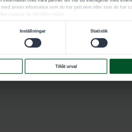
 information med våra partner om hur du interagerar med innehå
med annan information som du har gett dem eller som de har sa
r tillståndsområdet Rahustenaho-Levämäki
ilka cookies du vill tillåta nedan.
vamaki_pienriista.img
Inställningar
Statistik
Tillåt urval