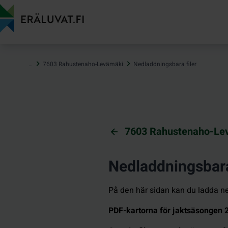
Hoppa
till
innehåll
…
7603 Rahustenaho-Levämäki
Nedladdningsbara filer
7603 Rahustenaho-Le
Nedladdningsbara
På den här sidan kan du ladda ner
PDF-kartorna för jaktsäsongen 