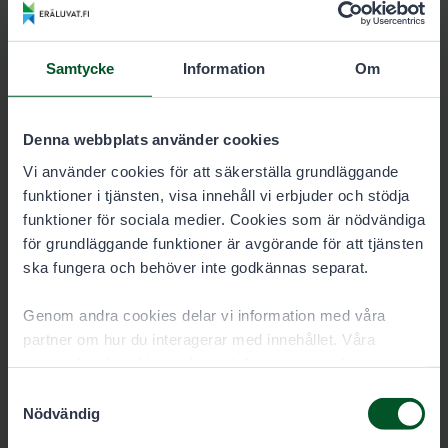
Kartor
Samtycke
Information
Om
Karta över tillståndsområdet Linkkilä
6614-linkkila_kartta.pdf
Denna webbplats använder cookies
Vi använder cookies för att säkerställa grundläggande
4.8 MB
funktioner i tjänsten, visa innehåll vi erbjuder och stödja
funktioner för sociala medier. Cookies som är nödvändiga
Ladda ner
för grundläggande funktioner är avgörande för att tjänsten
ska fungera och behöver inte godkännas separat.
Garmin karta över tillståndsområdet
Genom andra cookies delar vi information med våra
Linkkilä
partner om hur du interagerar med innehållet. Våra
partner kan kombinera denna information med annan
6614-linkkila_pienriista.img
information som du har gett dem eller som de har samlat
Samtyckesval
in när du har använt deras tjänster. Du kan välja vilka
25.6 kB
Nödvändig
cookies du vill tillåta nedan.