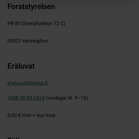
Forststyrelsen
PB 80 (Semaforbron 12 C)
00521
Helsingfors
Eräluvat
eraluvat@metsa.fi
+358 20 69 2424
(vardagar kl. 9–15)
0,00 €/min + lna/msa