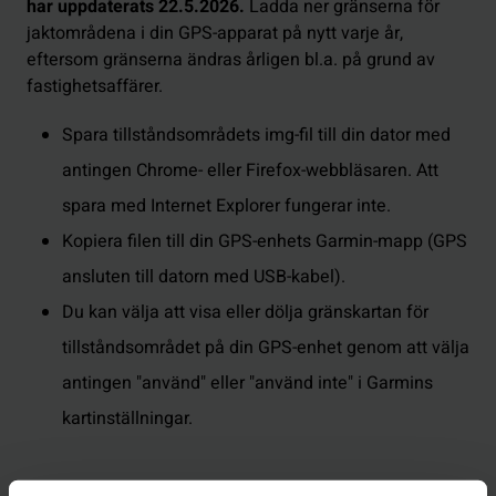
har uppdaterats 22.5.2026.
Ladda ner gränserna för
jaktområdena i din GPS-apparat på nytt varje år,
eftersom gränserna ändras årligen bl.a. på grund av
fastighetsaffärer.
Spara tillståndsområdets img-fil till din dator med
antingen Chrome- eller Firefox-webbläsaren. Att
spara med Internet Explorer fungerar inte.
Kopiera filen till din GPS-enhets Garmin-mapp (GPS
ansluten till datorn med USB-kabel).
Du kan välja att visa eller dölja gränskartan för
tillståndsområdet på din GPS-enhet genom att välja
antingen "använd" eller "använd inte" i Garmins
kartinställningar.