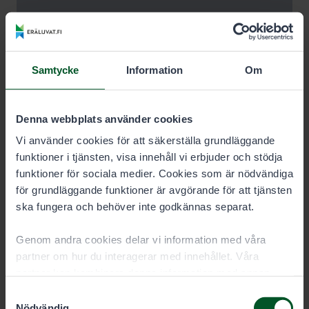
Samtycke
Information
Om
Denna webbplats använder cookies
Vi använder cookies för att säkerställa grundläggande
funktioner i tjänsten, visa innehåll vi erbjuder och stödja
funktioner för sociala medier. Cookies som är nödvändiga
för grundläggande funktioner är avgörande för att tjänsten
ska fungera och behöver inte godkännas separat.
Genom andra cookies delar vi information med våra
partner om hur du interagerar med innehållet. Våra
partner kan kombinera denna information med annan
information som du har gett dem eller som de har samlat
Samtyckesval
in när du har använt deras tjänster. Du kan välja vilka
Nödvändig