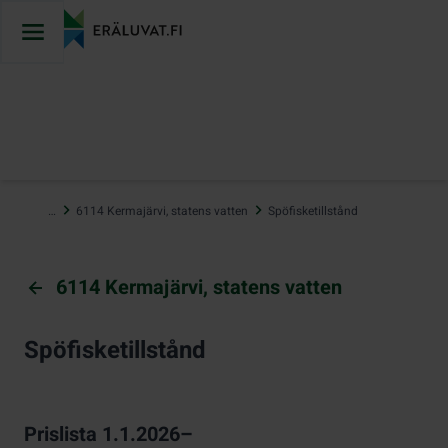
Hoppa
till
innehåll
…
6114 Kermajärvi, statens vatten
Spöfisketillstånd
6114 Kermajärvi, statens vatten
Spöfisketillstånd
Prislista 1.1.2026–