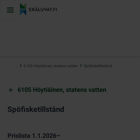
Hoppa
till
innehåll
…
6105 Höytiäinen, statens vatten
Spöfisketillstånd
6105 Höytiäinen, statens vatten
Spöfisketillstånd
Prislista 1.1.2026–