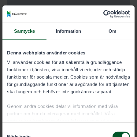
Samtycke
Information
Om
Denna webbplats använder cookies
Vi använder cookies för att säkerställa grundläggande
funktioner i tjänsten, visa innehåll vi erbjuder och stödja
funktioner för sociala medier. Cookies som är nödvändiga
för grundläggande funktioner är avgörande för att tjänsten
ska fungera och behöver inte godkännas separat.
Genom andra cookies delar vi information med våra
partner om hur du interagerar med innehållet. Våra
partner kan kombinera denna information med annan
information som du har gett dem eller som de har samlat
Samtyckesval
in när du har använt deras tjänster. Du kan välja vilka
Nödvändig