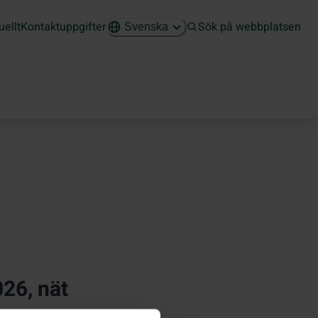
uellt
Kontaktuppgifter
Sök på webbplatsen
Svenska
026, nät