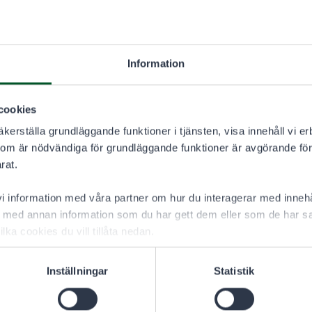
1.1.2026–
Information
TILLSTÅNDSANVÄNDARE
cookies
18,00 €
kerställa grundläggande funktioner i tjänsten, visa innehåll vi er
som är nödvändiga för grundläggande funktioner är avgörande för
rat.
r fiske med övriga redskap är fångst- och båtlagsspecifikt och är 
 information med våra partner om hur du interagerar med innehå
med annan information som du har gett dem eller som de har sa
ilka cookies du vill tillåta nedan.
Inställningar
Statistik