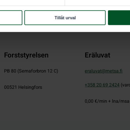
Tillåt urval
Forststyrelsen
Eräluvat
PB 80 (Semaforbron 12 C)
eraluvat@metsa.fi
+358 20 69 2424
(var
00521
Helsingfors
0,00 €/min + lna/msa