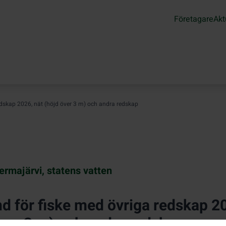
Företagare
Akt
redskap 2026, nät (höjd över 3 m) och andra redskap
ermajärvi, statens vatten
nd för fiske med övriga redskap 2
över 3 m) och andra redskap