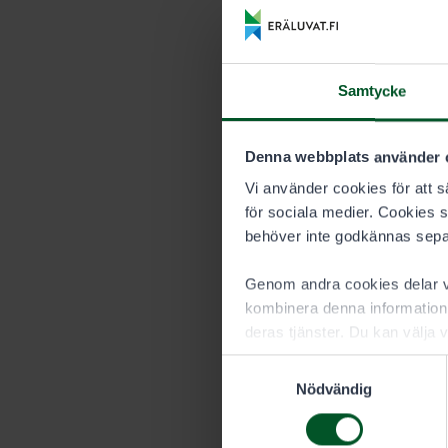
Prislista 
Samtycke
VARAKTIGHET
Denna webbplats använder 
Säsong
Vi använder cookies för att sä
för sociala medier. Cookies 
behöver inte godkännas sepa
Tillståndet fö
kalenderår.
Genom andra cookies delar vi
kombinera denna information 
deras tjänster. Du kan välja v
Samtyckesval
Nödvändig