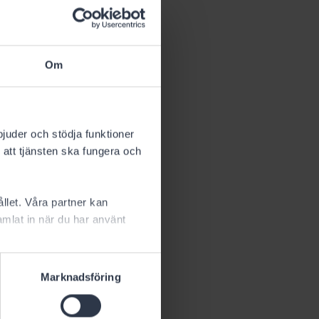
Om
bjuder och stödja funktioner
 att tjänsten ska fungera och
i kraft ett
llet. Våra partner kan
mlat in när du har använt
Marknadsföring