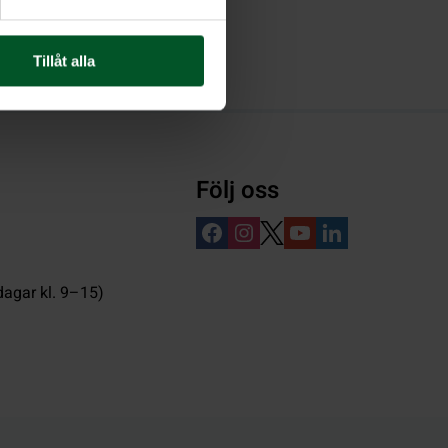
Tillåt alla
Följ oss
dagar kl. 9–15)