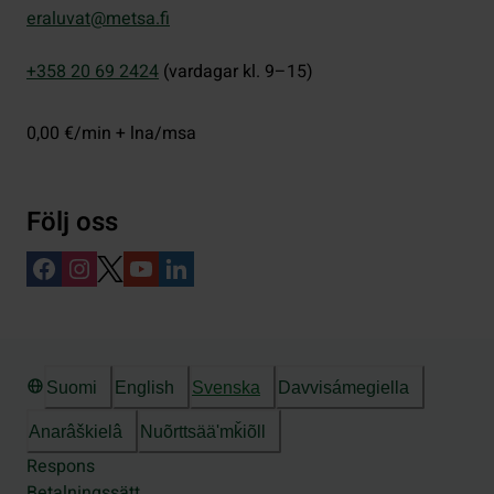
eraluvat@metsa.fi
+358 20 69 2424
(vardagar kl. 9–15)
0,00 €/min + lna/msa
Följ oss
Suomi
English
Svenska
Davvisámegiella
Anarâškielâ
Nuõrttsääʹmǩiõll
Respons
Betalningssätt