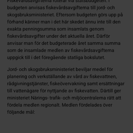
Fiskevårdsavgifterna roterar via statsbudgeten. I
budgeten anvisas fiskevårdsavgifterna till jord- och
skogsbruksministeriet. Eftersom budgeten görs upp på
förhand känner man i det här skedet ännu inte till den
exakta penningsumma som insamlats genom
fiskevårdsavgifter under det aktuella året. Därför
anvisar man för det budgeterade året samma summa
som de insamlade medlen av fiskevårdsavgifterna
uppgick till i det föregående statliga bokslutet.
Jord- och skogsbruksministeriet beviljar medel för
planering och verkställande av vård av fiskevattnen,
rådgivningstjänster, fiskeövervakning samt ersättningar
till vattenägare för nyttjande av fiskevatten. Därtill ger
ministeriet Närings- trafik- och miljöcentralerna rätt att
fördela medlen regionalt. Medlen fördelades över
följande mål: