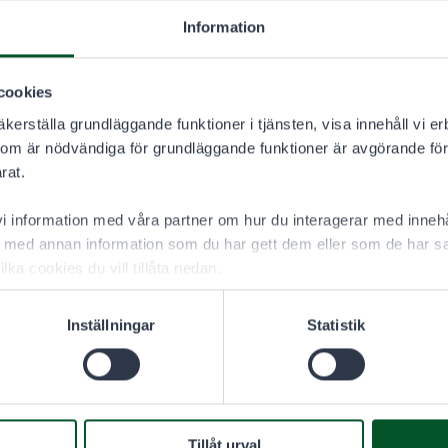
Information
cookies
kerställa grundläggande funktioner i tjänsten, visa innehåll vi er
som är nödvändiga för grundläggande funktioner är avgörande för
rat.
 information med våra partner om hur du interagerar med innehå
med annan information som du har gett dem eller som de har sa
ilka cookies du vill tillåta nedan.
Inställningar
Statistik
Tillåt urval