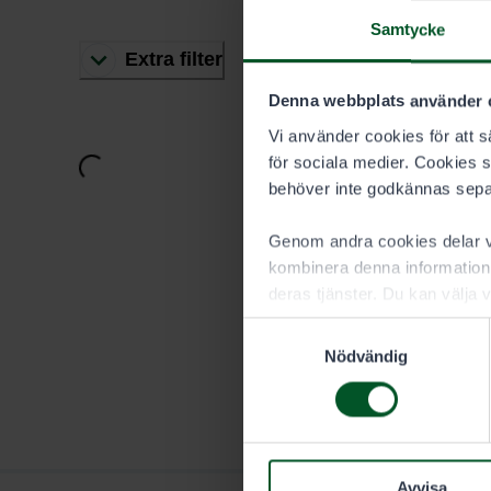
Samtycke
Extra filter
Denna webbplats använder 
Vi använder cookies för att sä
Laddar...
för sociala medier. Cookies 
behöver inte godkännas sepa
Genom andra cookies delar vi
kombinera denna information 
deras tjänster. Du kan välja v
Samtyckesval
Nödvändig
Avvisa