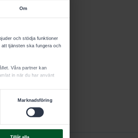
Om
bjuder och stödja funktioner
 att tjänsten ska fungera och
llet. Våra partner kan
mlat in när du har använt
Marknadsföring
Tillåt alla