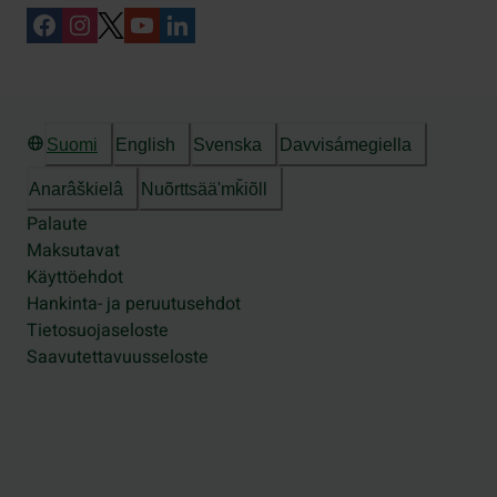
Suomi
English
Svenska
Davvisámegiella
Anarâškielâ
Nuõrttsääʹmǩiõll
Palaute
Maksutavat
Käyttöehdot
Hankinta- ja peruutusehdot
Tietosuojaseloste
Saavutettavuusseloste