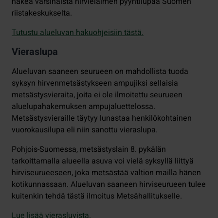
hakea varsinaista hirvieläimen pyyntilupaa Suomen
riistakeskukselta.
Tutustu alueluvan hakuohjeisiin tästä.
Vieraslupa
Alueluvan saaneen seurueen on mahdollista tuoda
syksyn hirvenmetsästykseen ampujiksi sellaisia
metsästysvieraita, joita ei ole ilmoitettu seurueen
aluelupahakemuksen ampujaluettelossa.
Metsästysvieraille täytyy lunastaa henkilökohtainen
vuorokausilupa eli niin sanottu vieraslupa.
Pohjois-Suomessa, metsästyslain 8. pykälän
tarkoittamalla alueella asuva voi vielä syksyllä liittyä
hirviseurueeseen, joka metsästää valtion mailla hänen
kotikunnassaan. Alueluvan saaneen hirviseurueen tulee
kuitenkin tehdä tästä ilmoitus Metsähallitukselle.
Lue lisää vierasluvista.