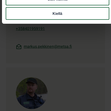
Toimipaikka
Lieksa
Kiellä
+358401959191
markus.pekkinen@metsa.fi