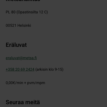
PL 80 (Opastinsilta 12 C)
00521
Helsinki
Eräluvat
eraluvat@metsa.fi
+358 20 69 2424
(arkisin klo 9-15)
0,00€/min + pvm/mpm
Seuraa meitä