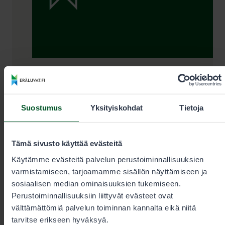
Lupamyynti ja -neuvonta arkisin
kello 9–15
Suostumus
Yksityiskohdat
Tietoja
+35820692424
Tämä sivusto käyttää evästeitä
Puhelun hinta
0,00€/min + pvm/mpm. Kiireelliset
Käytämme evästeitä palvelun perustoiminnallisuuksien
tilaukset aina puhelimitse.
varmistamiseen, tarjoamamme sisällön näyttämiseen ja
sosiaalisen median ominaisuuksien tukemiseen.
Perustoiminnallisuuksiin liittyvät evästeet ovat
välttämättömiä palvelun toiminnan kannalta eikä niitä
eraluvat@metsa.fi
tarvitse erikseen hyväksyä.