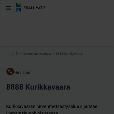
Hyppää
sisältöön
…
Hirvenmetsästysalueet
8888 Kurikkavaara
Hirvialue
8888 Kurikkavaara
Kurikkavaaran hirvenmetsästysalue sijaitsee
Ilomantsin pohjoisosassa.