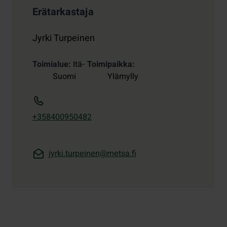
Erätarkastaja
Jyrki Turpeinen
Toimialue
Itä-
Toimipaikka
Suomi
Ylämylly
+358400950482
jyrki.turpeinen@metsa.fi