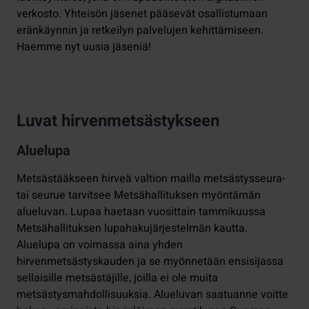
verkosto. Yhteisön jäsenet pääsevät osallistumaan
eränkäynnin ja retkeilyn palvelujen kehittämiseen.
Haemme nyt uusia jäseniä!
Luvat hirvenmetsästykseen
Aluelupa
Metsästääkseen hirveä valtion mailla metsästysseura-
tai seurue tarvitsee Metsähallituksen myöntämän
alueluvan. Lupaa haetaan vuosittain tammikuussa
Metsähallituksen lupahakujärjestelmän kautta.
Aluelupa on voimassa aina yhden
hirvenmetsästyskauden ja se myönnetään ensisijassa
sellaisille metsästäjille, joilla ei ole muita
metsästysmahdollisuuksia. Alueluvan saatuanne voitte