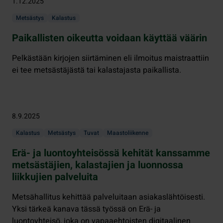
1.12.2025
Metsästys
Kalastus
Paikallisten oikeutta voidaan käyttää väärin
Pelkästään kirjojen siirtäminen eli ilmoitus maistraattiin
ei tee metsästäjästä tai kalastajasta paikallista.
8.9.2025
Kalastus
Metsästys
Tuvat
Maastoliikenne
Erä- ja luontoyhteisössä kehität kanssamme
metsästäjien, kalastajien ja luonnossa
liikkujien palveluita
Metsähallitus kehittää palveluitaan asiakaslähtöisesti.
Yksi tärkeä kanava tässä työssä on Erä- ja
luontoyhteisö, joka on vapaaehtoisten digitaalinen