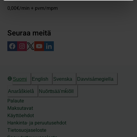
0,00€/min + pvm/mpm
Seuraa meitä
Suomi
English
Svenska
Davvisámegiella
Anarâškielâ
Nuõrttsääʹmǩiõll
Palaute
Maksutavat
Käyttöehdot
Hankinta- ja peruutusehdot
Tietosuojaseloste