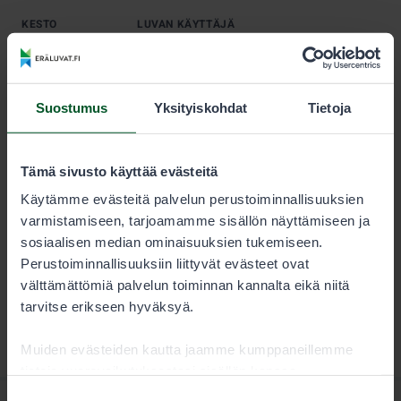
KESTO
LUVAN KÄYTTÄJÄ
Kausi
30,00 €
Suostumus
Yksityiskohdat
Tietoja
Huomaathan, että sallitut koulutusajat jänistä ajaville
koirille, kanakoirille, noutajille ja pystykorville
vaihtelevat. Metsästäjän tulee aina tarkistaa lupaehdot
Tämä sivusto käyttää evästeitä
huolellisesti.
Käytämme evästeitä palvelun perustoiminnallisuuksien
varmistamiseen, tarjoamamme sisällön näyttämiseen ja
sosiaalisen median ominaisuuksien tukemiseen.
Perustoiminnallisuuksiin liittyvät evästeet ovat
välttämättömiä palvelun toiminnan kannalta eikä niitä
tarvitse erikseen hyväksyä.
Muiden evästeiden kautta jaamme kumppaneillemme
tietoja vuorovaikutuksestasi sisällön kanssa.
Kumppanimme voivat yhdistää näitä tietoja muihin
Suostumuksen