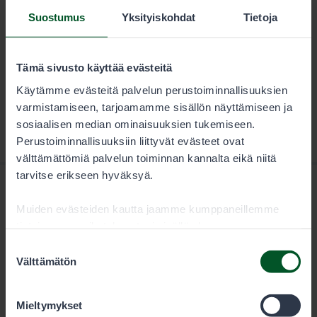
Suostumus
Yksityiskohdat
Tietoja
Ladataan...
Tämä sivusto käyttää evästeitä
Käytämme evästeitä palvelun perustoiminnallisuuksien
varmistamiseen, tarjoamamme sisällön näyttämiseen ja
sosiaalisen median ominaisuuksien tukemiseen.
Perustoiminnallisuuksiin liittyvät evästeet ovat
välttämättömiä palvelun toiminnan kannalta eikä niitä
tarvitse erikseen hyväksyä.
Muiden evästeiden kautta jaamme kumppaneillemme
tietoja vuorovaikutuksestasi sisällön kanssa.
Kumppanimme voivat yhdistää näitä tietoja muihin
Suostumuksen
tietoihin, joita olet antanut heille tai joita on kerätty, kun
Välttämätön
Metsähallitus
valinta
olet käyttänyt heidän palvelujaan. Voit sallia haluamasi
evästeet alta.
Mieltymykset
PL 80 (Opastinsilta 12 C)